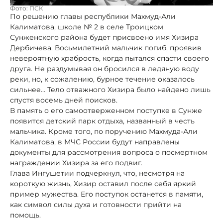
Фото: ПСК
По решению главы республики Махмуд-Али
Калиматова, школе № 2 в селе Троицком
Сунженского района будет присвоено имя Хизира
Дербичева. Восьмилетний мальчик погиб, проявив
невероятную храбрость, когда пытался спасти своего
друга. Не раздумывая он бросился в ледяную воду
реки, но, к сожалению, бурное течение оказалось
сильнее... Тело отважного Хизира было найдено лишь
спустя восемь дней поисков.
В память о его самоотверженном поступке в Сунже
появится детский парк отдыха, названный в честь
мальчика. Кроме того, по поручению Махмуда-Али
Калиматова, в МЧС России будут направлены
документы для рассмотрения вопроса о посмертном
награждении Хизира за его подвиг.
Глава Ингушетии подчеркнул, что, несмотря на
короткую жизнь, Хизир оставил после себя яркий
пример мужества. Его поступок останется в памяти,
как символ силы духа и готовности прийти на
помощь.