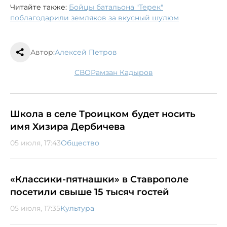
Читайте также:
Бойцы батальона "Терек"
поблагодарили земляков за вкусный шулюм
Автор:
Алексей Петров
СВО
Рамзан Кадыров
Школа в селе Троицком будет носить
имя Хизира Дербичева
05 июля, 17:43
Общество
«Классики-пятнашки» в Ставрополе
посетили свыше 15 тысяч гостей
05 июля, 17:35
Культура