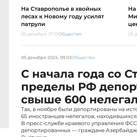
На Ставрополье в хвойных
На
лесах к Новому году усилят
Ми
патрули
це
05 декабря, 07:31
Общество
05 д
05 декабря 2024, 09:03
Общество
С начала года со С
пределы РФ депор
свыше 600 нелега
Так, в ноябре были депортированы на ис
65 иностранцев-нелегалов, находившихся 
В пресс-службе краевого управления ФСС
депортированных — граждане Азербайджа