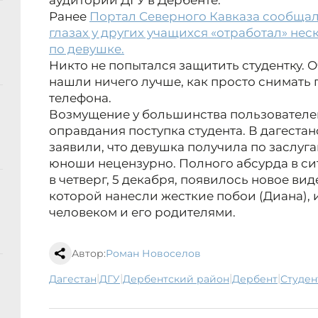
аудитории ДГУ в Дербенте.
Ранее
Портал Северного Кавказа сообщал,
глазах у других учащихся «отработал» не
по девушке.
Никто не попытался защитить студентку.
нашли ничего лучше, как просто снимать
телефона.
Возмущение у большинства пользователей
оправдания поступка студента. В дагеста
заявили, что девушка получила по заслуга
юноши нецензурно. Полного абсурда в сит
в четверг, 5 декабря, появилось новое виде
которой нанесли жесткие побои (Диана),
человеком и его родителями.
Автор:
Роман Новоселов
|
|
|
|
Дагестан
ДГУ
Дербентский район
Дербент
студен