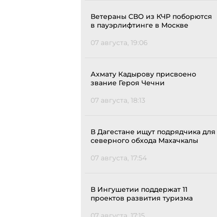
Ветераны СВО из КЧР поборются
в пауэрлифтинге в Москве
07 августа, 19:06
Ахмату Кадырову присвоено
звание Героя Чечни
07 августа, 18:13
В Дагестане ищут подрядчика для
северного обхода Махачкалы
07 августа, 17:54
В Ингушетии поддержат 11
проектов развития туризма
07 августа, 17:15