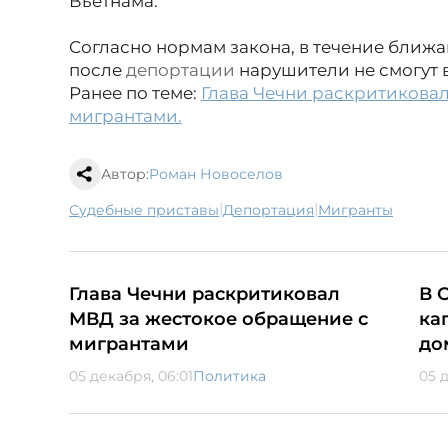
Вьетнама.
Согласно нормам закона, в течение ближа
после
депортации
нарушители не смогут в
Ранее по теме:
Глава Чечни раскритикова
мигрантами.
Автор:
Роман Новоселов
|
|
судебные приставы
депортация
мигранты
Глава Чечни раскритиковал
В 
МВД за жестокое обращение с
ка
мигрантами
до
05 декабря, 06:01
Политика
05 д