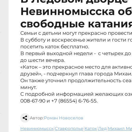
Невинномысска о
свободные катани
Семьи с детьми могут прекрасно провести 
В субботу и воскресенье жители и гости 
посетить каток бесплатно.
В первый выходной недели - с четырех до п
до шести вечера.
«Каток – это прекрасное место для активн
друзей», - подчеркнул глава города Миха
Он также уточнил продолжительность сеан
минут.
С подробной информацией желающих озна
008-67-90 и +7 (86554) 6-76-55.
Автор:
Роман Новоселов
|
|
|
|
Невинномысск
Ставрополье
каток
лед
Михаил М