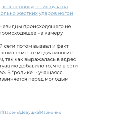
 как первокурсник вуза на
сколько жестких ударов ногой
 Очевидцы происходящего не
 происходящее на камеру
 сети потом вызвал и факт
нском сегменте медиа многие
м, так как выражалась в адрес
уацию добавило то, что в сети
о. В "ролике" - учащаяся,
 извиняется перед молодым
|
|
|
т
парень
девушка
избиение