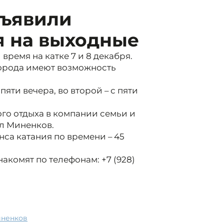
бъявили
я на выходные
время на катке 7 и 8 декабря.
города имеют возможность
яти вечера, во второй – с пяти
ого отдыха в компании семьи и
ил Миненков.
са катания по времени – 45
комят по телефонам: +7 (928)
иненков