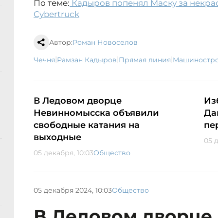
По теме:
Кадыров попенял Маску за некрас
Cybertruck
Автор:
Роман Новоселов
|
|
|
Чечня
Рамзан Кадыров
Прямая линия
машиностр
В Ледовом дворце
Из
Невинномысска объявили
Да
свободные катания на
пе
выходные
05 
05 декабря, 10:03
Общество
05 декабря 2024, 10:03
Общество
В Ледовом дворце