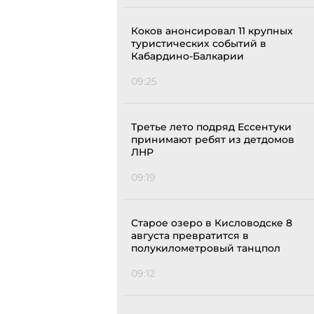
Коков анонсировал 11 крупных
туристических событий в
Кабардино-Балкарии
09:25
Третье лето подряд Ессентуки
принимают ребят из детдомов
ЛНР
09:19
Старое озеро в Кисловодске 8
августа превратится в
полукилометровый танцпол
09:12