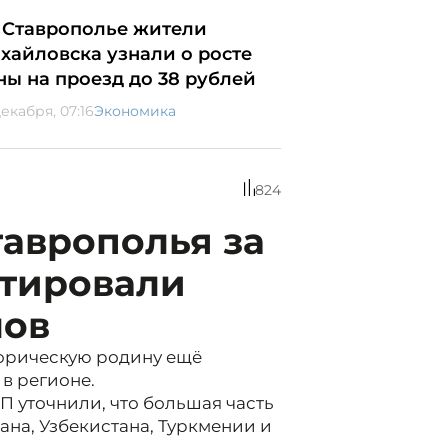
 Ставрополье жители
хайловска узнали о росте
ны на проезд до 38 рублей
екабря, 07:16
Экономика
824
таврополья за
тировали
лов
торическую родину ещё
в регионе.
П уточнили, что большая часть
на, Узбекистана, Туркмении и