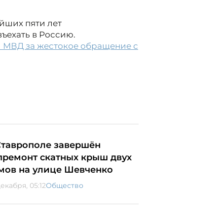
йших пяти лет
ъехать в Россию.
л МВД за жестокое обращение с
Ставрополе завершён
премонт скатных крыш двух
мов на улице Шевченко
екабря, 05:12
Общество