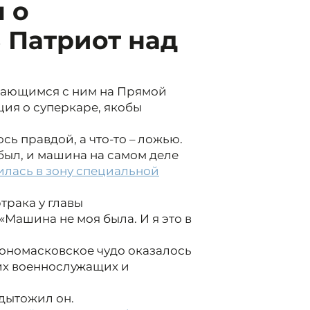
 о
 Патриот над
тающимся с ним на Прямой
ция о суперкаре, якобы
ось правдой, а что-то – ложью.
был, и машина на самом деле
илась в зону специальной
трака у главы
«Машина не моя была. И я это в
лономасковское чудо оказалось
их военнослужащих и
одытожил он.