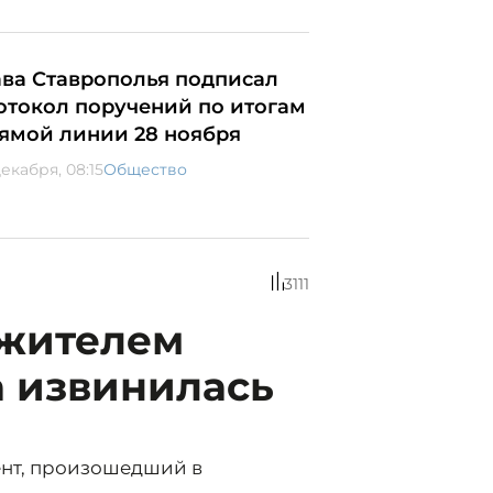
ава Ставрополья подписал
отокол поручений по итогам
ямой линии 28 ноября
екабря, 08:15
Общество
3111
 жителем
а извинилась
нт, произошедший в