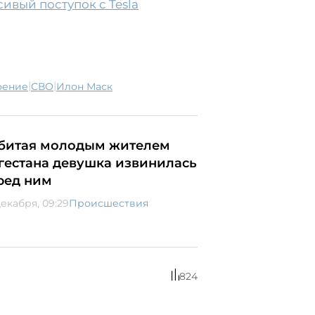
ивый поступок с Tesla
|
|
оение
СВО
Илон Маск
битая молодым жителем
гестана девушка извинилась
ред ним
декабря, 09:29
Происшествия
824