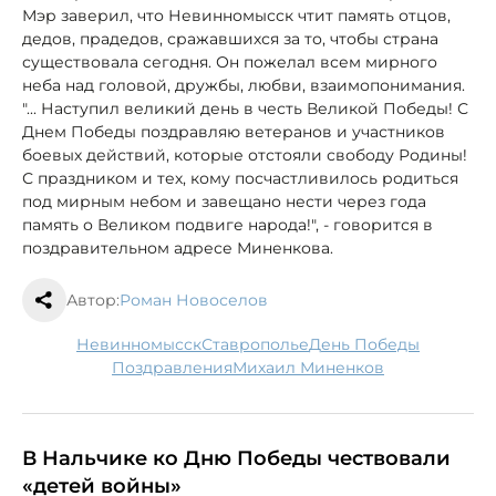
Мэр заверил, что Невинномысск чтит память отцов,
дедов, прадедов, сражавшихся за то, чтобы страна
существовала сегодня. Он пожелал всем мирного
неба над головой, дружбы, любви, взаимопонимания.
"... Наступил великий день в честь Великой Победы! С
Днем Победы поздравляю ветеранов и участников
боевых действий, которые отстояли свободу Родины!
С праздником и тех, кому посчастливилось родиться
под мирным небом и завещано нести через года
память о Великом подвиге народа!", - говорится в
поздравительном адресе Миненкова.
Автор:
Роман Новоселов
Невинномысск
Ставрополье
День Победы
поздравления
Михаил Миненков
В Нальчике ко Дню Победы чествовали
«детей войны»