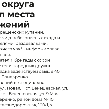
 округа
л места
ужений
крещенских купаний.
ми для безопасных входа и
елями, раздевалками,
ячего чая", - информировал
нале.
сатели, бригады скорой
ители народных дружин.
рядка задействуем свыше 40
л Бондаренко.
овений в специально
. Новая, 1, ст. Бекешевская, ул.
 ст. Бекешевская, ул. 9 Мая
 Черенко, район дома № 10
елезнодорожная, 100/1, х.