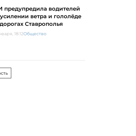
И предупредила водителей
 усилении ветра и гололёде
 дорогах Ставрополья
нваря, 18:12
Общество
сть