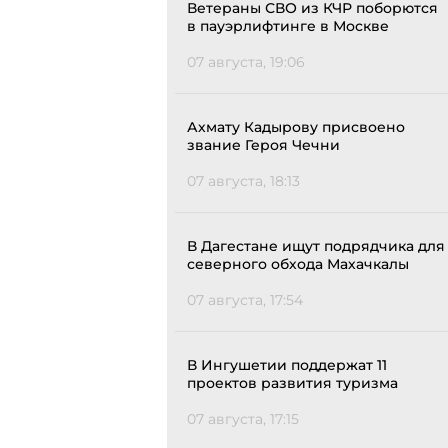
Ветераны СВО из КЧР поборются
в пауэрлифтинге в Москве
07 августа, 19:06
Ахмату Кадырову присвоено
звание Героя Чечни
07 августа, 18:13
В Дагестане ищут подрядчика для
северного обхода Махачкалы
07 августа, 17:54
В Ингушетии поддержат 11
проектов развития туризма
07 августа, 17:15