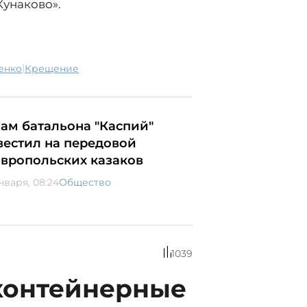
Кунаково».
|
енко
крещение
ам батальона "Каспий"
вестил на передовой
авропольских казаков
нваря, 08:24
Общество
1039
контейнерные