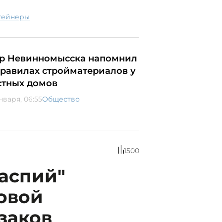
нтейнеры
р Невинномысска напомнил
правилах стройматериалов у
стных домов
нваря, 06:55
Общество
1500
аспий"
овой
заков