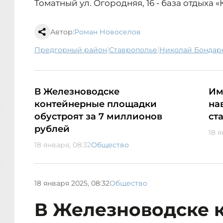
Томатный ул. Огородняя, 16 - база отдыха «
Автор:
Роман Новоселов
|
|
Предгорный район
Ставрополье
Николай Бондар
В Железноводске
Им
контейнерные площадки
на
обустроят за 7 миллионов
ст
рублей
18 я
18 января, 08:32
Общество
18 января 2025, 08:32
Общество
В Железноводске 