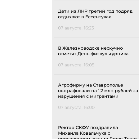
Дети из ЛНР третий год подряд
отдыхают в Ессентуках
07 августа, 16:23
В Железноводске нескучно
отметят День физкультурника
07 августа, 16:05
Агрофирму на Ставрополье
оштрафовали на 1,2 млн рублей за
нарушения с мигрантами
07 августа, 16:00
Ректор СКФУ поздравила
Михаила Ковальчука с
присвоением звания Героя Труда