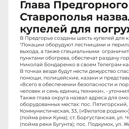
Глава Предгорного
Ставрополья назва
купелей для погр
В Предгорье созданы шесть купелей для 
"Локации оборудуют лестницами и перила
выхода, а также специальными ограничит
пунктами обогрева, обеспечат раздачу гор
Николай Бондаренко в своем Телеграм-ка
В точках везде будут нести дежурство спа
помощи, полицейские, казаки и представ
«Всего в обеспечении безопасности и по
человек и семь единиц техники», - уточни
Также глава округа назвал адреса для ом
оборудованных местах: пос. Пятигорский, ул
Коммунистическая, 33, («Филатов родник»);
(пойма реки Кума); ст. Боргустанская, ул.
(пойма реки Бугунта); пос. Подкумок, ул. Ж