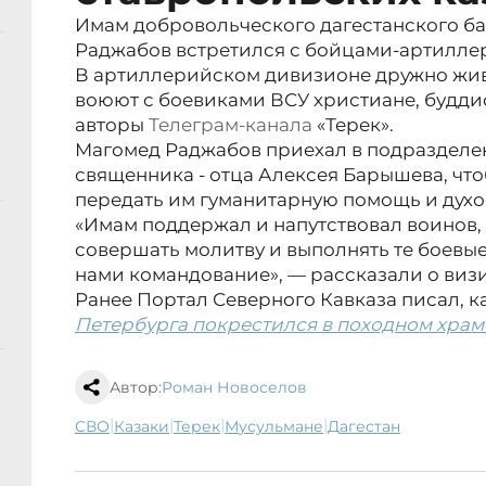
Имам добровольческого дагестанского ба
Раджабов встретился с бойцами-артилле
В артиллерийском дивизионе дружно живут
воюют с боевиками ВСУ христиане, будди
авторы
Телеграм-канала
«Терек».
Магомед Раджабов приехал в подразделе
священника - отца Алексея Барышева, чт
передать им гуманитарную помощь и духо
«Имам поддержал и напутствовал воинов,
совершать молитву и выполнять те боевые
нами командование», — рассказали о визит
Ранее Портал Северного Кавказа писал, к
Петербурга покрестился в походном храм
Автор:
Роман Новоселов
|
|
|
|
СВО
казаки
Терек
мусульмане
Дагестан