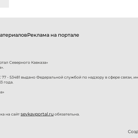
атериалов
Реклама на портале
ртал Северного Кавказа»
».
77 - 53481 выдано Федеральной службой по надзору в сфере связи, 
3 года.
а»
sevkavportal.ru
а на сайт
обязательна.
Созд