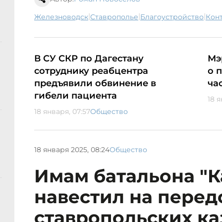
|
|
|
Железноводск
Ставрополье
благоустройство
ко
В СУ СКР по Дагестану
Мэ
сотруднику реабцентра
о 
предъявили обвинение в
ча
гибели пациента
18 я
18 января, 07:57
Общество
18 января 2025, 08:24
Общество
Имам батальона "К
навестил на перед
ставропольских ка