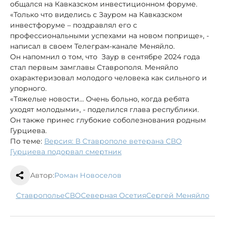
общался на Кавказском инвестиционном форуме.
«Только что виделись с Зауром на Кавказском
инвестфоруме – поздравлял его с
профессиональными успехами на новом поприще», -
написал в своем Телеграм-канале Меняйло.
Он напомнил о том, что Заур в сентябре 2024 года
стал первым замглавы Ставрополя. Меняйло
охарактеризовал молодого человека как сильного и
упорного.
«Тяжелые новости… Очень больно, когда ребята
уходят молодыми», - поделился глава республики.
Он также принес глубокие соболезнования родным
Гурциева.
По теме:
Версия: В Ставрополе ветерана СВО
Гурциева подорвал смертник
Автор:
Роман Новоселов
Ставрополье
СВО
Северная Осетия
Сергей Меняйло