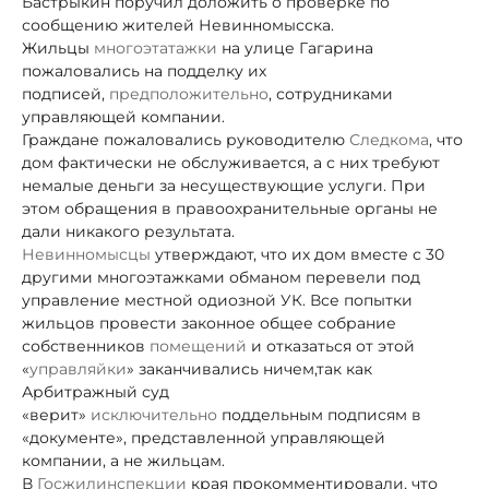
Бастрыкин поручил доложить о проверке по
сообщению жителей Невинномысска.
Жильцы
многоэтатажки
на улице Гагарина
пожаловались на подделку их
подписей,
предположительно
, сотрудниками
управляющей компании.
Граждане пожаловались руководителю
Следкома
, что
дом фактически не обслуживается, а с них требуют
немалые деньги за несуществующие услуги. При
этом обращения в правоохранительные органы не
дали никакого результата.
Невинномысцы
утверждают, что их дом вместе с 30
другими многоэтажками обманом перевели под
управление местной одиозной УК. Все попытки
жильцов провести законное общее собрание
собственников
помещений
и отказаться от этой
«
управляйки
» заканчивались ничем,
так как
Арбитражный суд
«верит»
исключительно
поддельным подписям в
«документе», представленной управляющей
компании, а не жильцам.
В
Госжилинспекции
края прокомментировали, что