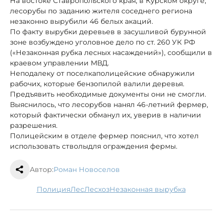
На востоке Ставропольского края, в Курском округе,
лесорубы по заданию жителя соседнего региона
незаконно вырубили 46 белых акаций.
По факту вырубки деревьев в засушливой бурунной
зоне возбуждено уголовное дело по ст. 260 УК РФ
(«Незаконная рубка лесных насаждений»), сообщили в
краевом управлении МВД.
Неподалеку от поселка
полицейские обнаружили
рабочих, которые бензопилой валили деревья.
Предъявить необходимые документы они не смогли.
Выяснилось, что лесорубов нанял 46-летний фермер,
который фактически обманул их, уверив в наличии
разрешения.
Полицейским в отделе фермер пояснил, что хотел
использовать стволы
для ограждения фермы.
Автор:
Роман Новоселов
полиция
лес
лесхоз
незаконная вырубка