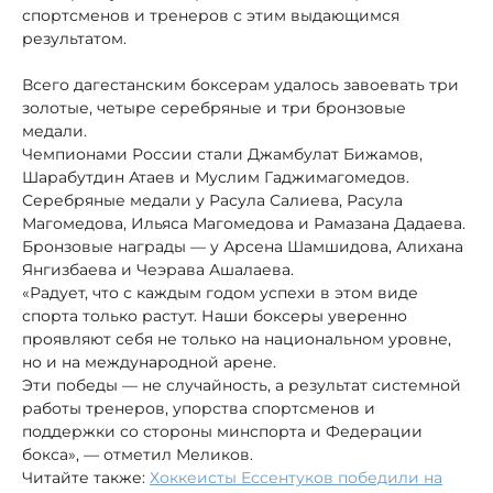
спортсменов и тренеров с этим выдающимся
результатом.
Всего дагестанским боксерам удалось завоевать три
золотые, четыре серебряные и три бронзовые
медали.
Чемпионами России стали Джамбулат Бижамов,
Шарабутдин Атаев и Муслим Гаджимагомедов.
Серебряные медали у Расула Салиева, Расула
Магомедова, Ильяса Магомедова и Рамазана Дадаева.
Бронзовые награды — у Арсена Шамшидова, Алихана
Янгизбаева и Чеэрава Ашалаева.
«Радует, что с каждым годом успехи в этом виде
спорта только растут. Наши боксеры уверенно
проявляют себя не только на национальном уровне,
но и на международной арене.
Эти победы — не случайность, а результат системной
работы тренеров, упорства спортсменов и
поддержки со стороны минспорта и Федерации
бокса», — отметил Меликов.
Читайте также:
Хоккеисты Ессентуков победили на