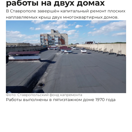
работы на двух домах
В Ставрополе завершён капитальный ремонт плоских
наплавляемых крыш двух многоквартирных домов.
Фото: Ставропольский фонд капремонта
Работы выполнены в пятиэтажном доме 1970 года
постройки на улице М.Морозова, 54, а также в
девятиэтажном жилом здании 1970 года постройки на
улице Доваторцев, 69/1. Общая стоимость
капитального ремонта превысила 11,1 миллиона
рублей.