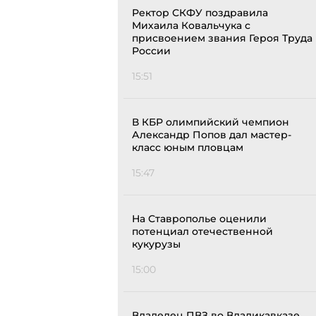
Ректор СКФУ поздравила
Михаила Ковальчука с
присвоением звания Героя Труда
России
15:51
В КБР олимпийский чемпион
Александр Попов дал мастер-
класс юным пловцам
15:47
На Ставрополье оценили
потенциал отечественной
кукурузы
15:00
Владелец ПВЗ во Владикавказе