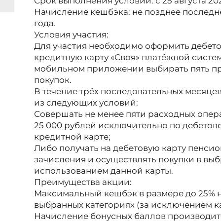
Срок выполнения условий: с 25 августа 202
Начисление кешбэка: не позднее последне
года.
Условия участия:
Для участия необходимо оформить дебето
кредитную карту «Своя» платёжной систе
мобильном приложении выбирать пять п
покупок.
В течение трёх последовательных месяце
из следующих условий:
Совершать не менее пяти расходных опер
25 000 рублей исключительно по дебетов
кредитной карте;
Либо получать на дебетовую карту пенси
зачисления и осуществлять покупки в выб
использованием данной карты.
Преимущества акции:
Максимальный кешбэк в размере до 25% н
выбранных категориях (за исключением кат
Начисление бонусных баллов производитс