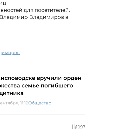
иц.
ивностей для посетителей.
л Владимир Владимиров в
адимиров
Кисловодске вручили орден
жества семье погибшего
щитника
ентября, 11:12
Общество
1097