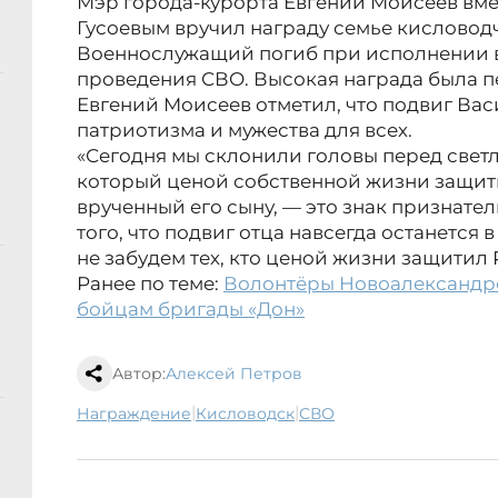
Мэр города-курорта Евгений Моисеев вм
Гусоевым вручил награду семье кисловод
Военнослужащий погиб при исполнении в
проведения СВО. Высокая награда была п
Евгений Моисеев отметил, что подвиг Ва
патриотизма и мужества для всех.
«Сегодня мы склонили головы перед свет
который ценой собственной жизни защит
врученный его сыну, — это знак признате
того, что подвиг отца навсегда останется
не забудем тех, кто ценой жизни защитил 
Ранее по теме:
Волонтёры Новоалександр
бойцам бригады «Дон»
Автор:
Алексей Петров
|
|
награждение
Кисловодск
СВО