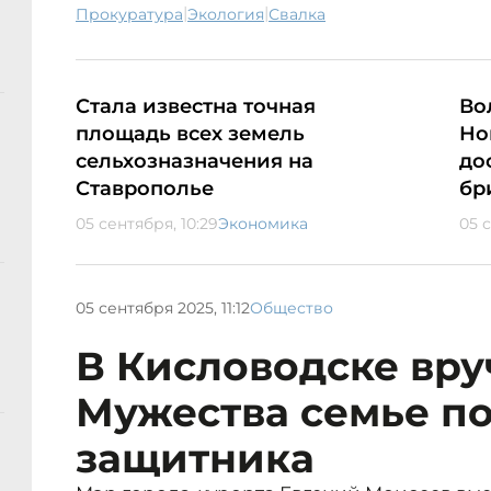
|
|
прокуратура
экология
свалка
Стала известна точная
Во
площадь всех земель
Но
сельхозназначения на
до
Ставрополье
бр
05 сентября, 10:29
Экономика
05 
05 сентября 2025, 11:12
Общество
В Кисловодске вр
Мужества семье п
защитника