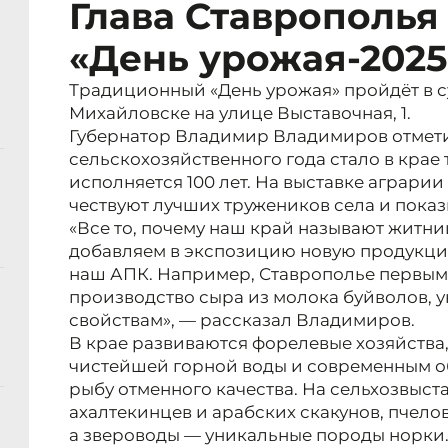
Глава Ставрополья
«День урожая-2025
Традиционный «День урожая» пройдёт в су
Михайловске на улице Выставочная, 1.
Губернатор Владимир Владимиров отмети
сельскохозяйственного года стало в крае
исполняется 100 лет. На выставке аграрии
чествуют лучших тружеников села и пока
«Все то, почему наш край называют житн
добавляем в экспозицию новую продукци
наш АПК. Например, Ставрополье первым
производство сыра из молока буйволов, 
свойствам», — рассказал Владимиров.
В крае развиваются форелевые хозяйства
чистейшей горной воды и современным 
рыбу отменного качества. На сельхозвыст
ахалтекинцев и арабских скакунов, пчело
а звероводы — уникальные породы норки. 