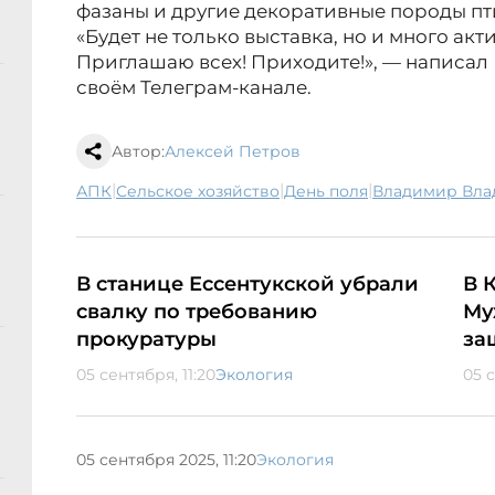
фазаны и другие декоративные породы пт
«Будет не только выставка, но и много акт
Приглашаю всех! Приходите!», — написа
своём Телеграм-канале.
Автор:
Алексей Петров
|
|
|
АПК
сельское хозяйство
День поля
Владимир Вл
В станице Ессентукской убрали
В 
свалку по требованию
Му
прокуратуры
за
05 сентября, 11:20
Экология
05 с
05 сентября 2025, 11:20
Экология