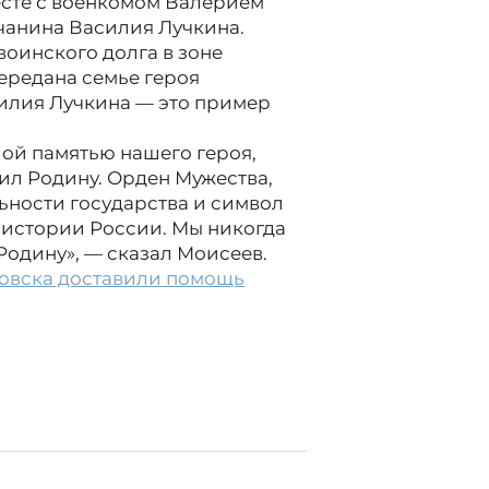
есте с военкомом Валерием
чанина Василия Лучкина.
оинского долга в зоне
ередана семье героя
силия Лучкина — это пример
лой памятью нашего героя,
ил Родину. Орден Мужества,
льности государства и символ
 в истории России. Мы никогда
Родину», — сказал Моисеев.
овска доставили помощь