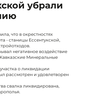
кской убрали
нию
ла, что в окрестностях
а - станицы Ессентукской,
стройотходов.
ывал негативное воздействие
е Кавказские Минеральные
 участка о ликвидации
ыл рассмотрен и удовлетворен
ва свалка ликвидирована,
врополья.