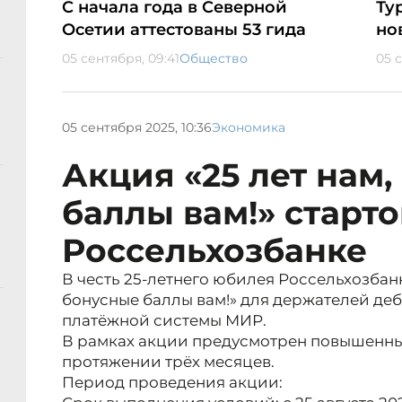
С начала года в Северной
Ту
Осетии аттестованы 53 гида
но
05 сентября, 09:41
Общество
05 
05 сентября 2025, 10:36
Экономика
Акция «25 лет нам
баллы вам!» старто
Россельхозбанке
В честь 25‑летнего юбилея Россельхозбанк
бонусные баллы вам!» для держателей деб
платёжной системы МИР.
В рамках акции предусмотрен повышенны
протяжении трёх месяцев.
Период проведения акции: