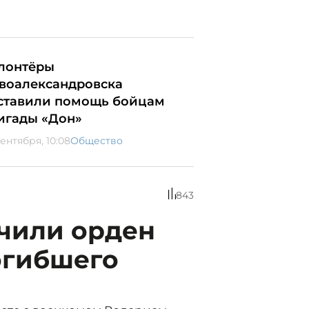
лонтёры
воалександровска
ставили помощь бойцам
игады «Дон»
сентября, 10:08
Общество
843
учили орден
огибшего