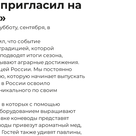
 пригласил на
»
бботу, сентября, в
л, что событие
 традицией, которой
 подводят итоги сезона,
зывают аграрные достижения.
ицей России. Мы постоянно
ю, которую начинает выпускать
 в России освоило
уникального по своим
, в которых с помощью
оборудованием выращивают
авке коневоды представят
воды привезут ароматный мед,
Гостей также удивят павлины,