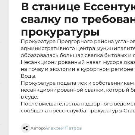
В станице Ессенту
свалку по требова
прокуратуры
Прокуратура Предгорного района установи
административного центра муниципалитет
образовалась большая свалка бытовых и 
Несанкционированный навал мусора оказ
на почву и экологии в курортном регион
Воды.
Прокуратура подала иск к собственникам
несанкционированной свалки, который б
в суде.
После вмешательства надзорного ведомст
сообщала пресс-служба прокуратуры Ста
Автор:
Алексей Петров