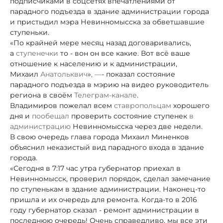
подписчиками в соцсетях впечатлениями от
парадного подъезда в здание администрации города
и пристыдил мэра Невинномысска за обветшавшие
ступеньки.
«По крайней мере месяц назад договаривались,
а
ступенечки
то - вон он все какие. Вот всё ваше
отношение к населению и к администрации,
Михаил
Анатольквич
»
, —
- показал состояние
парадного подъезда в мэрию на видео руководитель
региона в своём
Телеграм-канале
.
Владимиров пожелал всем
ставропольцам
хорошего
дня и
пообещал
проверить состояние ступенек
в
администрацию
Невинномысска через две недели.
В свою очередь глава города Михаил Миненков
объяснил неказистый вид парадного входа в здание
города.
«Сегодня в 7:17 час утра губернатор приехал в
Невинномысск, проверил порядок, сделал замечание
по ступенькам в здание администрации. Наконец-то
пришла и их очередь для ремонта. Когда-то в 2016
году губернатор сказал - ремонт администрации в
последнюю очередь! Очень справедливо, мы все эти