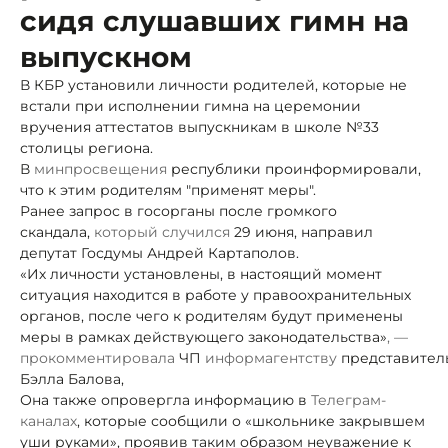
сидя слушавших гимн на
выпускном
В КБР установили личности родителей, которые не
встали при исполнении гимна на церемонии
вручения аттестатов выпускникам в школе №33
столицы региона.
В
минпросвещения
республики проинформировали,
что к этим родителям "применят меры".
Ранее запрос в госорганы после громкого
скандала,
который случился
29 июня, направил
депутат Госдумы Андрей Картаполов.
«Их личности установлены, в настоящий момент
ситуация находится в работе у правоохранительных
органов, после чего к родителям будут применены
меры в рамках действующего законодательства»
, —
прокомментировала
ЧП
информагентству
представител
Бэлла Балова,
Она также опровергла информацию в
Телеграм-
каналах
, которые сообщили о «школьнике закрывшем
уши руками», проявив таким образом неуважение к