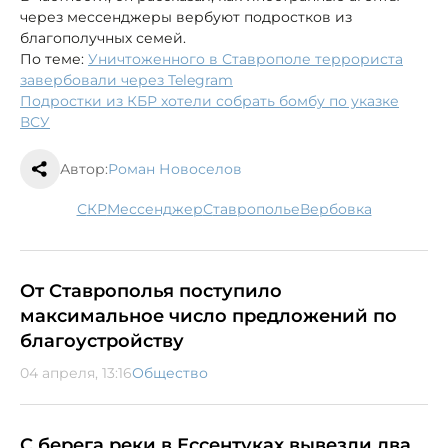
через мессенджеры вербуют подростков из
благополучных семей.
По теме:
Уничтоженного в Ставрополе террориста
завербовали через Telegram
Подростки из КБР хотели собрать бомбу по указке
ВСУ
Автор:
Роман Новоселов
СКР
мессенджер
Ставрополье
вербовка
От Ставрополья поступило
максимальное число предложений по
благоустройству
04 апреля, 13:16
Общество
С берега реки в Ессентуках вывезли два