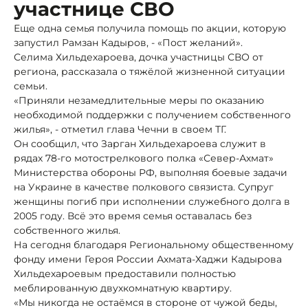
участнице СВО
Еще одна семья получила помощь по акции, которую
запустил Рамзан Кадыров, - «Пост желаний».
Селима Хильдехароева, дочка участницы СВО от
региона, рассказала о тяжёлой жизненной ситуации
семьи.
«Приняли незамедлительные меры по оказанию
необходимой поддержки с получением собственного
жилья», - отметил глава Чечни в своем ТГ.
Он сообщил, что Зарган Хильдехароева служит в
рядах 78-го мотострелкового полка «Север-Ахмат»
Министерства обороны РФ, выполняя боевые задачи
на Украине в качестве полкового связиста. Супруг
женщины погиб при исполнении служебного долга в
2005 году. Всё это время семья оставалась без
собственного жилья.
На сегодня благодаря Региональному общественному
фонду имени Героя России Ахмата-Хаджи Кадырова
Хильдехароевым предоставили полностью
меблированную двухкомнатную квартиру.
«Мы никогда не остаёмся в стороне от чужой беды,