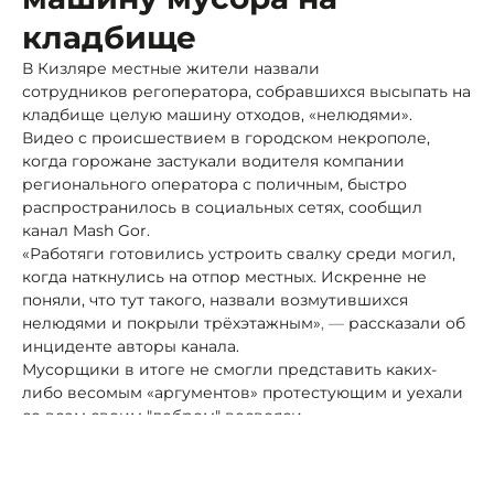
кладбище
В Кизляре местные жители назвали
сотрудников регоператора, собравшихся высыпать на
кладбище целую машину отходов, «нелюдями».
Видео с происшествием в городском некрополе,
когда горожане застукали водителя компании
регионального оператора с поличным, быстро
распространилось в социальных сетях, сообщил
канал Mash Gor.
«Работяги готовились устроить свалку среди могил,
когда наткнулись на отпор местных. Искренне не
поняли, что тут такого, назвали возмутившихся
нелюдями и покрыли трёхэтажным»
, —
рассказали об
инциденте авторы канала.
Мусорщики в итоге не смогли представить каких-
либо весомым «аргументов» протестующим и уехали
со всем своим "добром" восвояси.
Ранее местные жители неоднократно видели на
погосте мусорные пепелища, в сжигании мусора они
подозревали «специалистов» компании, которым