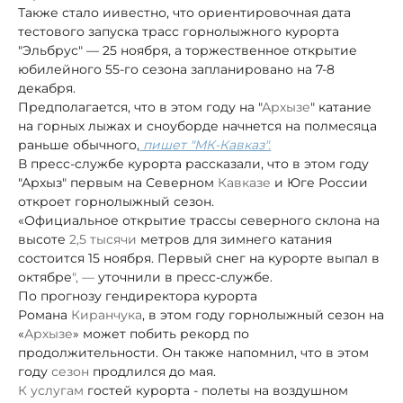
Также стало иивестно, что ориентировочная дата
тестового запуска трасс горнолыжного курорта
"Эльбрус" — 25 ноября, а торжественное открытие
юбилейного 55-го сезона запланировано на 7-8
декабря.
Предполагается, что в этом году на "
Архызе
" катание
на горных лыжах и сноуборде начнется на полмесяца
раньше обычного,
пишет "МК-Кавказ".
В пресс-службе курорта рассказали, что в этом году
"Архыз" первым на Северном
Кавказе
и Юге России
откроет горнолыжный сезон.
«Официальное открытие трассы северного склона на
высоте
2,5 тысячи
метров для зимнего катания
состоится 15 ноября. Первый снег на курорте выпал в
октябре
"
, —
уточнили в пресс-службе.
По прогнозу гендиректора курорта
Романа
Киранчука
, в этом году горнолыжный сезон на
«
Архызе
» может побить рекорд по
продолжительности. Он также напомнил, что в этом
году
сезон
продлился до мая.
К услугам
гостей курорта - полеты на воздушном