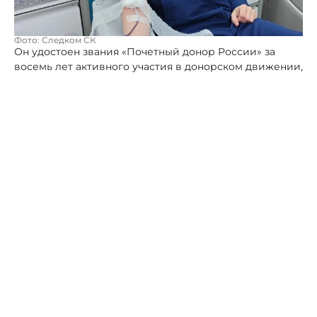
Фото: Следком СК
Он удостоен звания «Почетный донор России» за
восемь лет активного участия в донорском движении,
в течение которых он 44 раза безвозмездно сдавал
цельную кровь и ее компоненты.
Церемония вручения почетной награды прошла
краевой станции переливания крови. Важно
отметить, что событие совпало с Международным
днем донора, который отмечается 14 июня.
Сам Андрей Попенко подчеркивает, что донорство
для него осознанная жизненная позиция.
«По роду службы я ежедневно сталкиваюсь с тем,
насколько хрупка человеческая жизнь, но в наших
силах сделать ее крепче и даже спасти. Как офицер
Следственного комитета я стараюсь быть там, где
нужна помощь», – поделился своими мотивами
следователь.
Другие публикации по теме:
Полицейские и
общественники сдали кровь для больниц