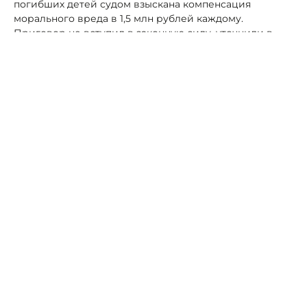
погибших детей судом взыскана компенсация
морального вреда в 1,5 млн рублей каждому.
Приговор не вступил в законную силу, уточнили в
надзорном ведомстве.
Читайте также:
В Пятигорске пешеход погиб под колесами трамвая.
Автор:
Роман Новоселов
суд
приговор
прокуратура
Георгиевск
водители
водитель
пешеход
Две ярмарки выходного дня 29 июня
пройдут в Ставрополе
28 июня, 05:19
Общество
ЧП в Новоалександровске: В реке