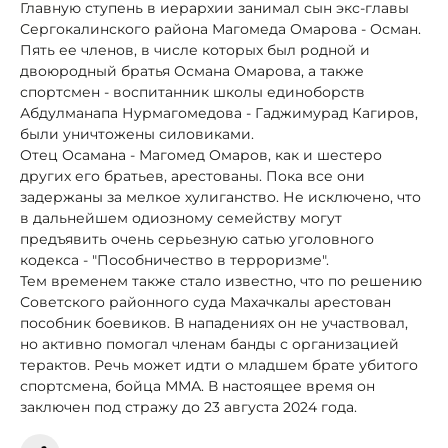
Главную ступень в иерархии занимал сын экс-главы
Сергокалинского района Магомеда Омарова - Осман.
Пять ее членов, в числе которых был родной и
двоюродный братья Османа Омарова, а также
спортсмен - воспитанник школы единоборств
Абдулманапа Нурмагомедова - Гаджимурад Кагиров,
были уничтожены силовиками.
Отец Осамана - Магомед Омаров, как и шестеро
других его братьев, арестованы. Пока все они
задержаны за мелкое хулиганство. Не исключено, что
в дальнейшем одиозному семейству могут
предъявить очень серьезную сатью уголовного
кодекса - "Пособничество в терроризме".
Тем временем также стало известно, что по решению
Советского районного суда Махачкалы арестован
пособник боевиков. В нападениях он не участвовал,
но активно помогал членам банды с организацией
терактов. Речь может идти о младшем брате убитого
спортсмена, бойца ММА. В настоящее время он
заключен под стражу до 23 августа 2024 года.