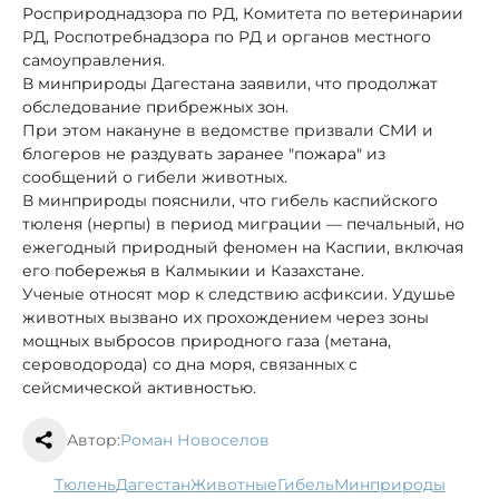
Росприроднадзора по РД, Комитета по ветеринарии
РД, Роспотребнадзора по РД и органов местного
самоуправления.
В минприроды Дагестана заявили, что продолжат
обследование прибрежных зон.
При этом накануне в ведомстве призвали СМИ и
блогеров не раздувать заранее "пожара" из
сообщений о гибели животных.
В минприроды пояснили, что гибель каспийского
тюленя (нерпы) в период миграции — печальный, но
ежегодный природный феномен на Каспии, включая
его побережья в Калмыкии и Казахстане.
Ученые относят мор к следствию асфиксии. Удушье
животных вызвано их прохождением через зоны
мощных выбросов природного газа (метана,
сероводорода) со дна моря, связанных с
сейсмической активностью.
Автор:
Роман Новоселов
тюлень
Дагестан
животные
гибель
минприроды