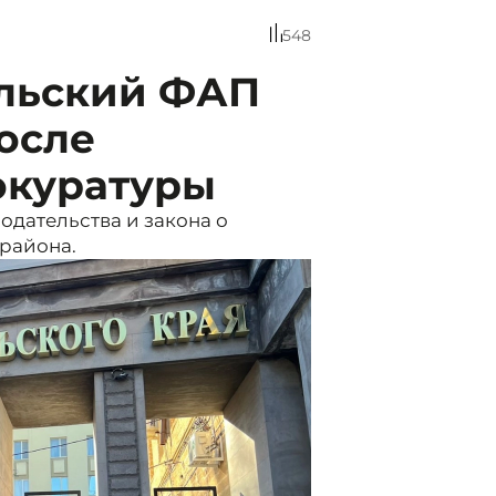
548
ельский ФАП
осле
окуратуры
дательства и закона о
района.