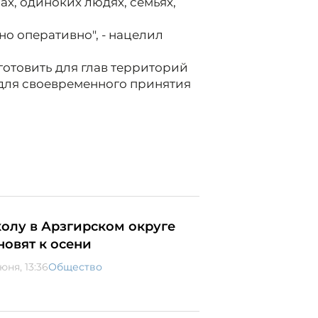
ах, одиноких людях, семьях,
о оперативно", - нацелил
отовить для глав территорий
 для своевременного принятия
олу в Арзгирском округе
новят к осени
юня, 13:36
Общество