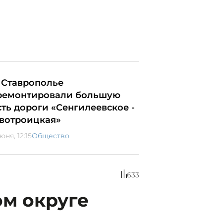
 Ставрополье
ремонтировали большую
сть дороги «Сенгилеевское -
вотроицкая»
юня, 12:15
Общество
633
ом округе