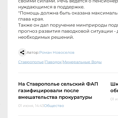
своими силами. Речь ведется о пенсионер
нуждающимся в поддержке.
"Помощь должна быть оказана максимальн
глава края.
Также он дал поручение минприроды подг
прогноз развития паводковой ситуации -
необходимых решений.
Автор:
Роман Новоселов
|
|
Ставрополье
паводок
Минеральные Воды
На Ставрополье сельский ФАП
Шк
газифицировали после
об
вмешательства прокуратуры
01 и
01 июня, 14:43
Общество