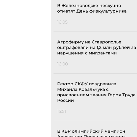
В Железноводске нескучно
отметят День физкультурника
16:05
Агрофирму на Ставрополье
оштрафовали на 1,2 млн рублей за
нарушения с мигрантами
16:00
Ректор СКФУ поздравила
Михаила Ковальчука с
присвоением звания Героя Труда
России
15:51
В КБР олимпийский чемпион
Александр Попов дал мастер-