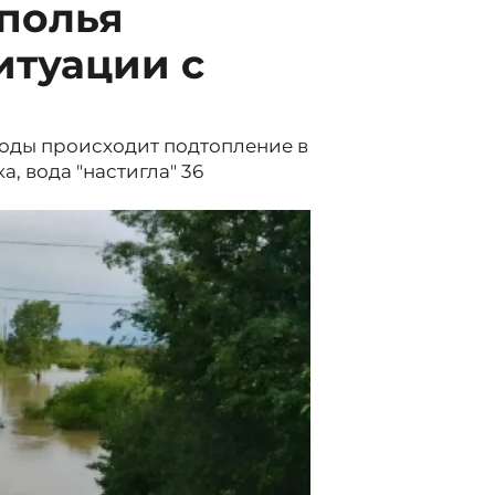
ополья
итуации с
воды происходит подтопление в
, вода "настигла" 36