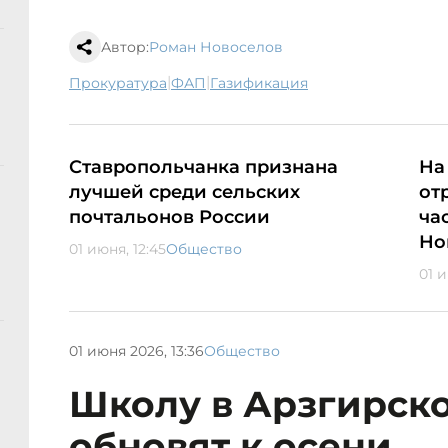
Автор:
Роман Новоселов
|
|
прокуратура
ФАП
газификация
Ставропольчанка признана
На
лучшей среди сельских
от
почтальонов России
ча
Но
01 июня, 12:45
Общество
01 и
01 июня 2026, 13:36
Общество
Школу в Арзгирск
обновят к осени