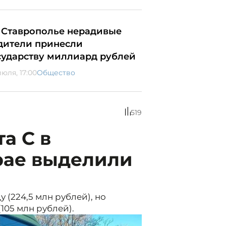
 Ставрополье нерадивые
дители принесли
сударству миллиард рублей
июля, 17:00
Общество
519
а С в
рае выделили
 (224,5 млн рублей), но
105 млн рублей).