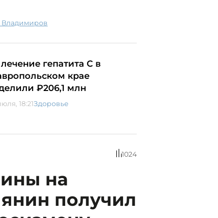
р Владимиров
 лечение гепатита С в
авропольском крае
делили ₽206,1 млн
юля, 18:21
Здоровье
1024
ины на
иянин получил