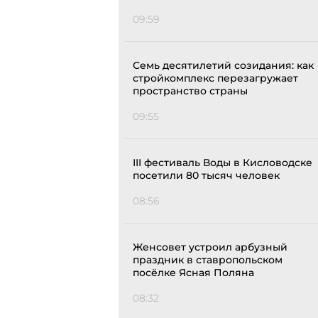
09:59
Семь десятилетий созидания: как
стройкомплекс перезагружает
пространство страны
09:55
III фестиваль Воды в Кисловодске
посетили 80 тысяч человек
08:56
Женсовет устроил арбузный
праздник в ставропольском
посёлке Ясная Поляна
08:32