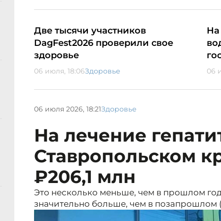
Две тысячи участников
На
DagFest2026 проверили свое
во
здоровье
го
06 июля, 18:06
Здоровье
06 
06 июля 2026, 18:21
Здоровье
На лечение гепатит
Ставропольском к
₽206,1 млн
Это несколько меньше, чем в прошлом году
значительно больше, чем в позапрошлом (