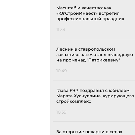
Масштаб и качество: как
«ЮгСтройИнвест» встретил
профессиональный праздник
11:34
Лесник в ставропольском
заказнике запечатлел вышедшую
на променад "Патрикеевну"
10:49
Глава КЧР поздравил с юбилеем
Марата Хуснуллина, курирующего
стройкомплекс
10:39
За открытие пекарни в селах