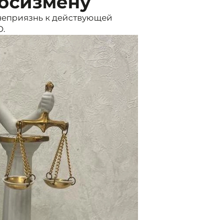
госизмену
неприязнь к действующей
О.