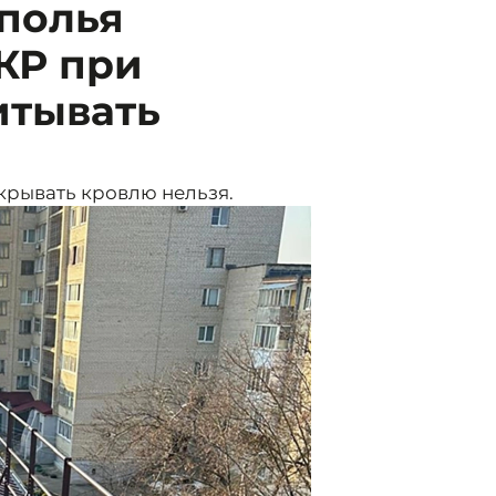
ополья
КР при
итывать
скрывать кровлю нельзя.