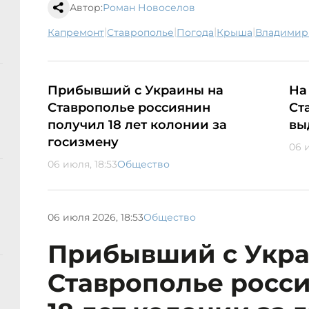
Автор:
Роман Новоселов
|
|
|
|
капремонт
Ставрополье
погода
крыша
Владими
Прибывший с Украины на
На
Ставрополье россиянин
Ст
получил 18 лет колонии за
вы
госизмену
06 и
06 июля, 18:53
Общество
06 июля 2026, 18:53
Общество
Прибывший с Укра
Ставрополье росс