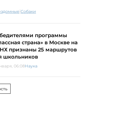
|
бездомные
собаки
бедителями программы
лассная страна» в Москве на
НХ признаны 25 маршрутов
я школьников
нваря, 06:08
Наука
сть