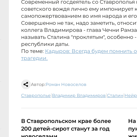
Современный госдеятель со Ставрополья н
советского вождя лично ему импонирует
самопожертвованием во имя народа и его
Совершенно не так, надо заметить, относ
коллега Владимирова - глава Чечни Рамза
называть Сталина "проклятым", особенно -
республики даты.
По теме:
Кадыров: Всегда будем помнить о
трагедии.
Автор:
Роман Новоселов
|
|
|
Ставрополье
Владимир Владимиров
Сталин
ней
В Ставропольском крае более
На
200 детей-сирот станут за год
пу
новоселами
жи