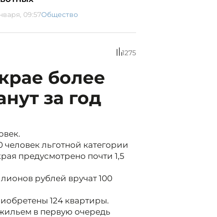
нваря, 09:57
Общество
1275
крае более
анут за год
овек.
0 человек льготной категории
края предусмотрено почти 1,5
лионов рублей вручат 100
риобретены 124 квартиры.
жильем в первую очередь