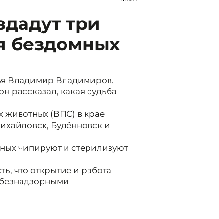
здадут три
я бездомных
ья Владимир Владимиров.
н рассказал, какая судьба
 животных (ВПС) в крае
Михайловск, Будённовск и
тных чипируют и стерилизуют
ь, что открытие и работа
с безнадзорными