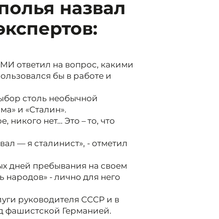
полья назвал
кспертов:
СМИ ответил на вопрос, какими
ользовался бы в работе и
ыбор столь необычной
ма» и «Сталин».
, никого нет… Это – то, что
вал — я сталинист», - отметил
ых дней пребывания на своем
дь народов» - лично для него
луги руководителя СССР и в
ад фашистской Германией.