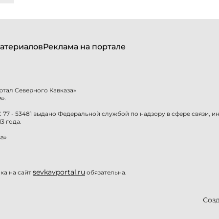
атериалов
Реклама на портале
ртал Северного Кавказа»
».
77 - 53481 выдано Федеральной службой по надзору в сфере связи, 
3 года.
а»
sevkavportal.ru
а на сайт
обязательна.
Созд