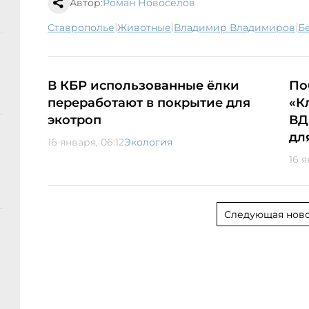
Автор:
Роман Новоселов
|
|
|
Ставрополье
животные
Владимир Владимиров
В КБР использованные ёлки
По
переработают в покрытие для
«К
экотроп
ВД
дл
16 января, 06:12
Экология
16 я
Следующая ново