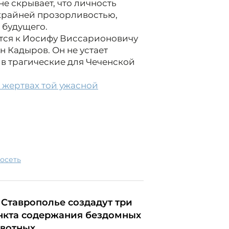
е скрывает, что личность
 крайней прозорливостью,
 будущего.
ится к Иосифу Виссарионовичу
н Кадыров. Он не устает
 в трагические для Чеченской
 жертвах той ужасной
росеть
 Ставрополье создадут три
нкта содержания бездомных
вотных