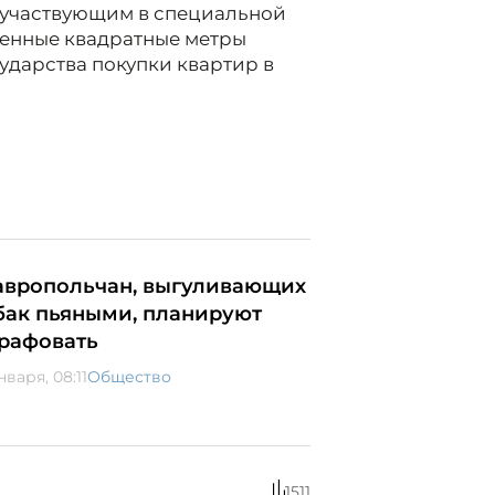
 участвующим в специальной
твенные квадратные метры
сударства покупки квартир в
авропольчан, выгуливающих
бак пьяными, планируют
рафовать
нваря, 08:11
Общество
1511