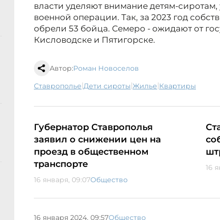
власти уделяют внимание детям-сиротам,
военной операции. Так, за 2023 год собс
обрели 53 бойца. Семеро - ожидают от го
Кисловодске и Пятигорске.
Автор:
Роман Новоселов
|
|
|
Ставрополье
дети сироты
жилье
квартиры
Губернатор Ставрополья
Ст
заявил о снижении цен на
со
проезд в общественном
шт
транспорте
16 я
16 января, 09:07
Общество
16 января 2024, 09:57
Общество