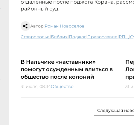
отдаленные после поджога Корана, расс
районный суд.
Автор:
Роман Новоселов
|
|
|
|
|
Ставрополье
Библия
поджог
православие
РПЦ
В Нальчике «наставники»
Пе
помогут осужденным влиться в
Ло
общество после колоний
пр
31 июля, 08:34
Общество
31 и
Следующая ново