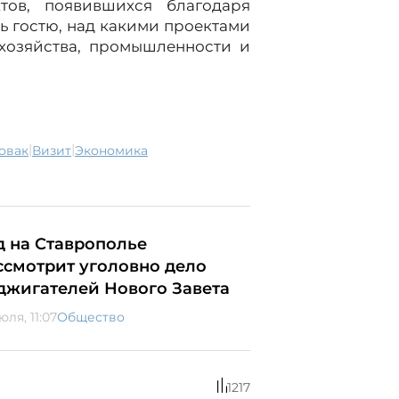
тов, появившихся благодаря
ь гостю, над какими проектами
 хозяйства, промышленности и
|
|
овак
визит
экономика
д на Ставрополье
ссмотрит уголовно дело
джигателей Нового Завета
юля, 11:07
Общество
1217