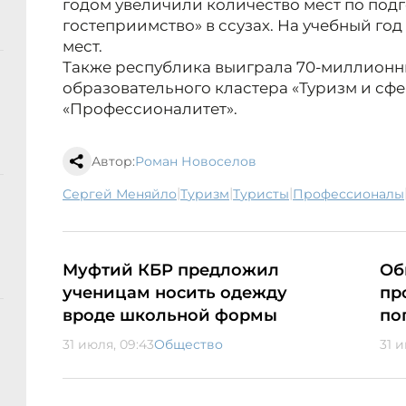
годом увеличили количество мест по подг
гостеприимство» в ссузах. На учебный го
мест.
Также республика выиграла 70-миллионны
образовательного кластера «Туризм и сфе
«Профессионалитет».
Автор:
Роман Новоселов
|
|
|
Сергей Меняйло
туризм
туристы
профессионалы
Муфтий КБР предложил
Об
ученицам носить одежду
пр
вроде школьной формы
по
31 июля, 09:43
Общество
31 и