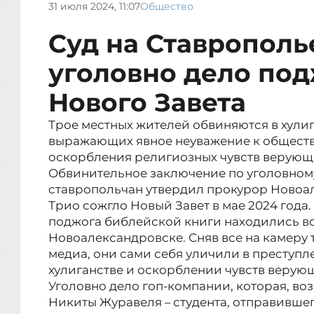
31 июля 2024, 11:07
Общество
Суд на Ставрополь
уголовно дело по
Нового Завета
Трое местных жителей обвиняются в хулиг
выражающих явное неуважение к обществ
оскорбления религиозных чувств верующих (
Обвинительное заключение по уголовном
ставропольчан утвердил прокурор Новоа
Трио сожгло Новый Завет в мае 2024 года
поджога библейской книги находились в
Новоалександровске. Сняв все на камеру 
медиа, они сами себя уличили в преступл
хулиганстве и оскорблении чувств верую
Уголовно дело гоп-компании, которая, воз
Никиты Журавеля – студента, отправившег