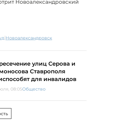
мотрит Новоалександровский
|
суд
Новоалександровск
ресечение улиц Серова и
моносова Ставрополя
испособят для инвалидов
юля, 08:05
Общество
сть