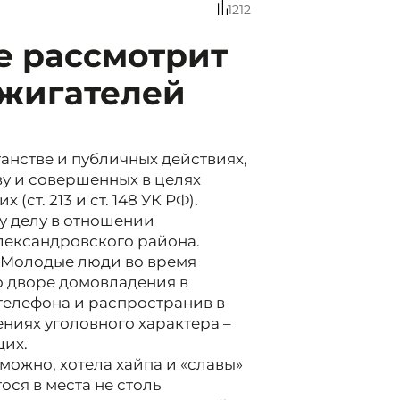
1212
е рассмотрит
джигателей
анстве и публичных действиях,
у и совершенных в целях
ст. 213 и ст. 148 УК РФ).
у делу в отношении
лександровского района.
. Молодые люди во время
о дворе домовладения в
телефона и распространив в
ениях уголовного характера –
щих.
можно, хотела хайпа и «славы»
ося в места не столь