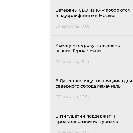
Ветераны СВО из КЧР поборются
в пауэрлифтинге в Москве
07 августа, 19:06
Ахмату Кадырову присвоено
звание Героя Чечни
07 августа, 18:13
В Дагестане ищут подрядчика для
северного обхода Махачкалы
07 августа, 17:54
В Ингушетии поддержат 11
проектов развития туризма
07 августа, 17:15