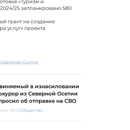
отовке «Туризм и
д 2024/25 запланировано 580
й грант на создание
ра услуг» проекта
|
Северная Осетия
виняемый в изнасиловании
окурор из Северной Осетии
просил об отправке на СВО
юля, 09:25
Общество