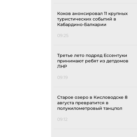
Коков анонсировал 11 крупных
туристических событий в
Кабардино-Балкарии
09:25
Третье лето подряд Ессентуки
принимают ребят из детдомов
ЛНР
09:19
Старое озеро в Кисловодске 8
августа превратится в
полукилометровый танцпол
09:12