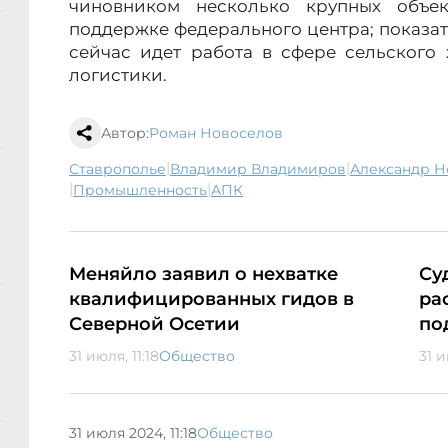
чиновником несколько крупных объек
поддержке федерального центра; показат
сейчас идет работа в сфере сельского
логистики.
Автор:
Роман Новоселов
|
|
Ставрополье
Владимир Владимиров
Александр Н
|
|
промышленность
АПК
Меняйло заявил о нехватке
Су
квалифицированных гидов в
ра
Северной Осетии
по
31 июля, 11:18
Общество
31 и
31 июля 2024, 11:18
Общество