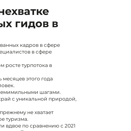
нехватке
х гидов в
ванных кадров в сфере
пециалистов в сфере
 росте турпотока в
ь месяцев этого года
ловек.
 семимильными шагами.
край с уникальной природой,
-прежнему не хватает
е туризма.
и вдвое по сравнению с 2021