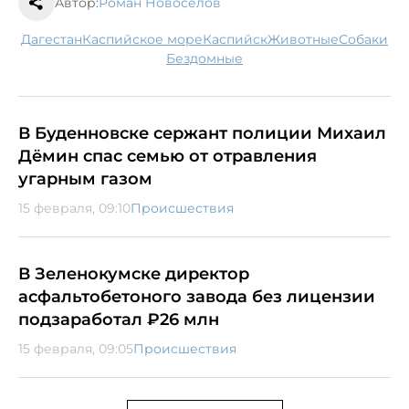
Автор:
Роман Новоселов
Дагестан
Каспийское море
Каспийск
животные
собаки
бездомные
В Буденновске сержант полиции Михаил
Дёмин спас семью от отравления
угарным газом
15 февраля, 09:10
Происшествия
В Зеленокумске директор
асфальтобетоного завода без лицензии
подзаработал ₽26 млн
15 февраля, 09:05
Происшествия