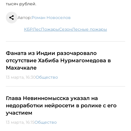
тысяч рублей.
Автор:
Роман Новоселов
КБР
лес
пожары
сезон
лесные пожары
Фаната из Индии разочаровало
отсутствие Хабиба Нурмагомедова в
Махачкале
13 марта, 16:30
Общество
Глава Невинномысска указал на
недоработки нейросети в ролике с его
участием
13 марта, 16:15
Общество