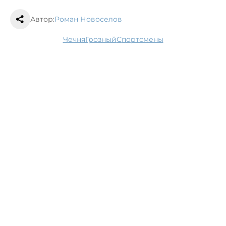
Автор:
Роман Новоселов
Чечня
Грозный
спортсмены
На Ставрополье утвержден список
запрещенных для нахождения детей
мест
13 марта, 15:51
Общество
На Ставрополье появится кластер
радиоэлектроники и дронов
13 марта, 13:21
Наука
Следующая новость