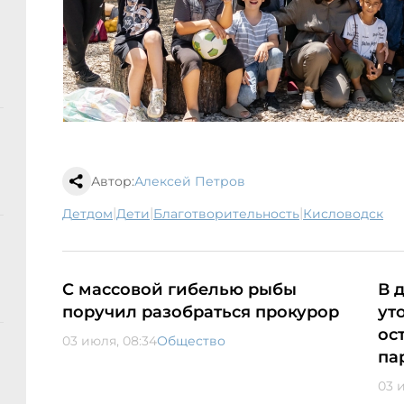
Автор:
Алексей Петров
|
|
|
детдом
дети
благотворительность
Кисловодск
С массовой гибелью рыбы
В 
поручил разобраться прокурор
ут
ос
03 июля, 08:34
Общество
па
03 