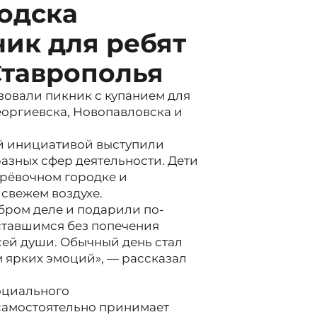
одска
ик для ребят
Ставрополья
зовали пикник с купанием для
Георгиевска, Новопавловска и
ой инициативой выступили
азных сфер деятельности. Дети
ерёвочном городке и
свежем воздухе.
бром деле и подарили по-
ставшимся без попечения
всей души. Обычный день стал
 ярких эмоций», — рассказал
оциального
самостоятельно принимает