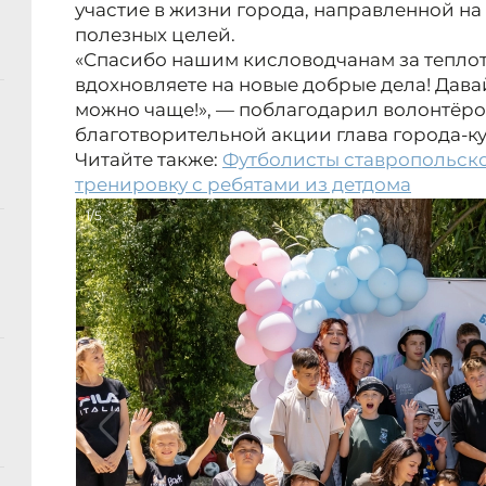
участие в жизни города, направленной н
полезных целей.
«Спасибо нашим кисловодчанам за теплот
вдохновляете на новые добрые дела! Давай
можно чаще!», — поблагодарил волонтёро
благотворительной акции глава города-ку
Читайте также:
Футболисты ставропольско
тренировку с ребятами из детдома
1/5