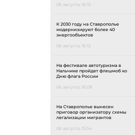
06 августа, 16:16
К 2030 году на Ставрополье
модернизируют более 40
энергообъектов
06 августа, 16:12
На фестивале автотуризма в
Нальчике пройдет флешмоб ко
Дню флага России
06 августа, 16:08
На Ставрополье вынесен
приговор организатору схемы
легализации мигрантов
06 августа, 15:54