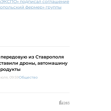
ыЭКСПО» подписал соглашение
ропольский фермер» группы
 передовую из Ставрополя
ставили дроны, автомашину
продукты
июля, 09:59
Общество
1283