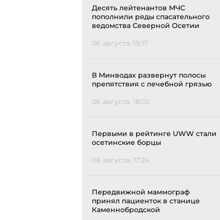
Десять лейтенантов МЧС
пополнили ряды спасательного
ведомства Северной Осетии
06 августа, 19:17
В Минводах развернут полосы
препятствия с лечебной грязью
06 августа, 18:02
Первыми в рейтинге UWW стали
осетинские борцы
06 августа, 17:24
Передвижной маммограф
принял пациенток в станице
Каменнобродской