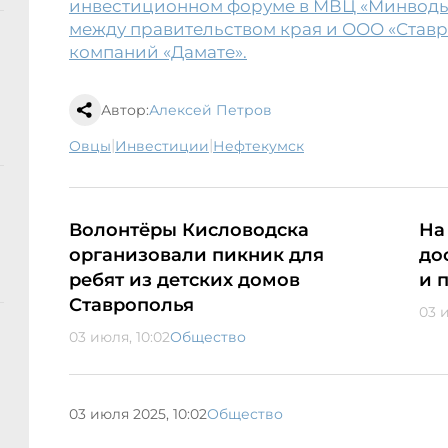
инвестиционном форуме в МВЦ «Минвод
между правительством края и ООО «Став
компаний «Дамате».
Автор:
Алексей Петров
|
|
овцы
инвестиции
Нефтекумск
Волонтёры Кисловодска
На
организовали пикник для
до
ребят из детских домов
и 
Ставрополья
03 
03 июля, 10:02
Общество
03 июля 2025, 10:02
Общество