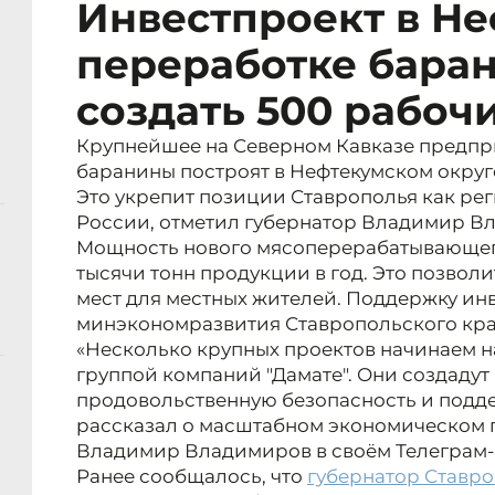
Инвестпроект в Не
переработке бара
создать 500 рабоч
Крупнейшее на Северном Кавказе предпр
баранины построят в Нефтекумском округ
Это укрепит позиции Ставрополья как рег
России, отметил губернатор Владимир В
Мощность нового мясоперерабатывающего 
тысячи тонн продукции в год. Это позволи
мест для местных жителей. Поддержку ин
минэкономразвития Ставропольского кра
«Несколько крупных проектов начинаем н
группой компаний "Дамате". Они создадут
продовольственную безопасность и подде
рассказал о масштабном экономическом 
Владимир Владимиров в своём Телеграм-
Ранее сообщалось, что
губернатор Ставро