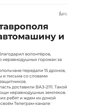
815
Ставрополя
 автомашину и
благодарил волонтёров,
о неравнодушных горожан за
опольчане передали 15 дронов,
ты и письма со словами
защитников.
асть доставили ВАЗ-2111. Такой
мощи неравнодушных земляков.
ших ребят и ждем их домой
 своём Телеграм-канале