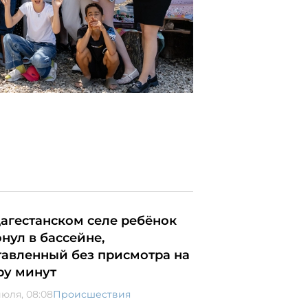
дагестанском селе ребёнок
онул в бассейне,
тавленный без присмотра на
ру минут
июля, 08:08
Происшествия