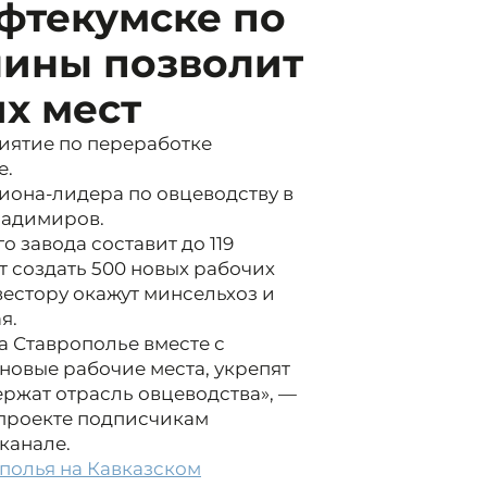
фтекумске по
нины позволит
их мест
иятие по переработке
е.
иона-лидера по овцеводству в
ладимиров.
завода составит до 119
т создать 500 новых рабочих
вестору окажут минсельхоз и
я.
а Ставрополье вместе с
 новые рабочие места, укрепят
ржат отрасль овцеводства», —
проекте подписчикам
канале.
полья на Кавказском