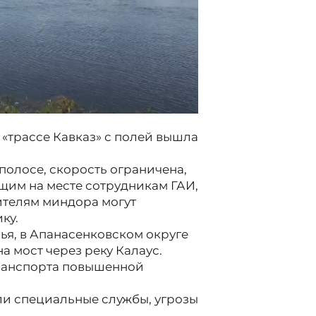
«трассе Кавказ» с полей вышла
полосе, скорость ограничена,
щим на месте сотрудникам ГАИ,
ителям миндора могут
ку.
я, в Апанасенковском округе
а мост через реку Калаус.
транспорта повышенной
ли специальные службы, угрозы