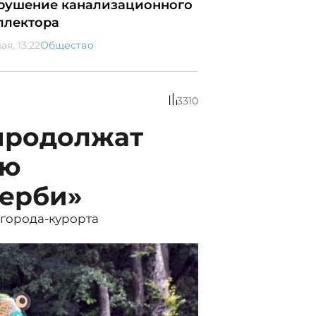
рушение канализационного
ллектора
ая, 13:22
Общество
3310
продолжат
ию
ерби»
 города-курорта