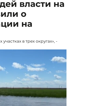
дей власти на
вили о
ации на
участках в трех округах», -