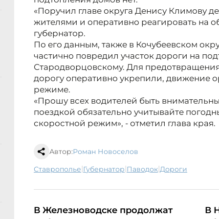
«Поручил главе округа Денису Климову де
жителями и оперативно реагировать на о
губернатор.
По его данным, также в Кочубеевском окр
частично повредил участок дороги на подъ
Стародворцовскому. Для предотвращени
дорогу оперативно укрепили, движение 
режиме.
«Прошу всех водителей быть внимательн
поездкой обязательно учитывайте погодн
скоростной режим», - отметил глава края.
Автор:
Роман Новоселов
|
|
|
Ставрополье
губернатор
паводок
дороги
В Железноводске продолжат
В 