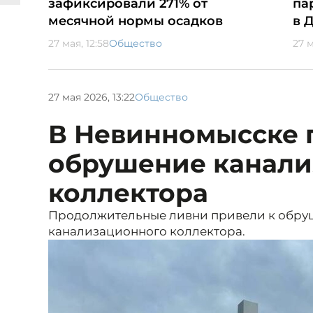
зафиксировали 271% от
па
месячной нормы осадков
в 
27 мая, 12:58
Общество
27 м
27 мая 2026, 13:22
Общество
В Невинномысске
обрушение канали
коллектора
Продолжительные ливни привели к обру
канализационного коллектора.