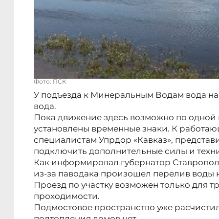
Фото: ПСК
У подъезда к Минеральным Водам вода на 
вода.
Пока движение здесь возможно по одной 
установлены временные знаки. К работаю
специалистам Упрдор «Кавказ», представ
подключить дополнительные силы и техни
Как информировал губернатор Ставрополь
из-за паводака произошел перелив воды н
Проезд по участку возможен только для 
проходимости.
Подмостовое пространство уже расчисти
подтопления домов нет.