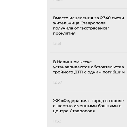
Вместо исцеления за ₽340 тысяч
жительница Ставрополя
получила от "экстрасенса"
проклятия
13:51
В Невинномысске
устанавливаются обстоятельства
тройного ДТП с одним погибшим
12:57
ЖК «Федерация»: город в городе
с шестью именными башнями в
центре Ставрополя
11:33