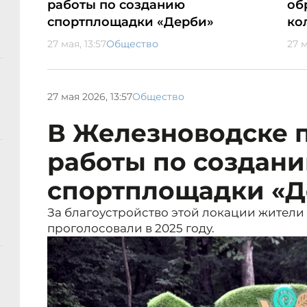
работы по созданию
об
спортплощадки «Дерби»
ко
27 мая, 13:57
Общество
27 м
27 мая 2026, 13:57
Общество
В Железноводске 
работы по создан
спортплощадки «Д
За благоустройство этой локации жители
проголосовали в 2025 году.