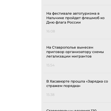
На фестивале автотуризма в
Нальчике пройдет флешмоб ко
Дню флага России
16:08
На Ставрополье вынесен
приговор организатору схемы
легализации мигрантов
15:54
В Хасавюрте прошла «Зарядка со
стражем порядка»
15:38
Ставропольцы владеют 120