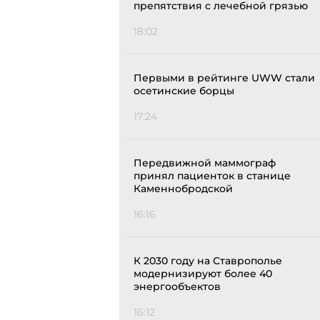
препятствия с лечебной грязью
18:02
Первыми в рейтинге UWW стали
осетинские борцы
17:24
Передвижной маммограф
принял пациенток в станице
Каменнобродской
16:16
К 2030 году на Ставрополье
модернизируют более 40
энергообъектов
16:12