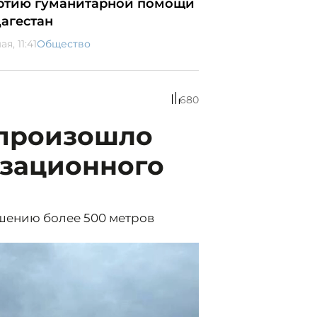
ртию гуманитарной помощи
Дагестан
ая, 11:41
Общество
680
 произошло
зационного
шению более 500 метров