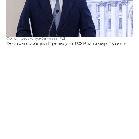
Фото: пресс-служба главы РД
Об этом сообщил Президент РФ Владимир Путин в
четверг, 20 апреля. Напомним, что Меликов
возглавляет не самую спокойную республику
Северного Кавказа с 2021 года.
«У действующего главы республики Сергея
Меликова срок заканчивается в сентябре. Он многое
сделал. И мы ему благодарны за это. Но он переходит
на другую работу, жизнь идет дальше», — заявил
Путин на встрече с представителями Народного
Собрания Дагестан.
В соответствии с законодательством, кандидатуру
главы региона выдвигает Президент Российской
Федерации. Затем решение по кандидатуре
принимают депутаты парламента региона.
Путин подчеркнул, что перед представлением