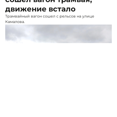
движение встало
Трамвайный вагон сошел с рельсов на улице
Камалова.
Фото: ПСК
Движение временно приостановлено, ведется
ремонт, сообщили в МУП «Владтрамвай».
Администрация предприятия и мэрия Владикавказа
обратились к согражданам с извинениями за
доставленные неудобства. Горожан призвали