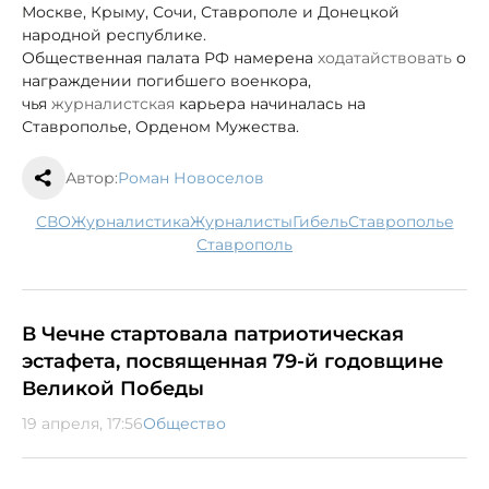
Москве, Крыму, Сочи, Ставрополе и Донецкой
народной республике.
Общественная палата РФ намерена
ходатайствовать
о
награждении погибшего военкора,
чья
журналистская
карьера начиналась на
Ставрополье, Орденом Мужества.
Автор:
Роман Новоселов
СВО
журналистика
журналисты
гибель
Ставрополье
Ставрополь
В Чечне стартовала патриотическая
эстафета, посвященная 79-й годовщине
Великой Победы
19 апреля, 17:56
Общество