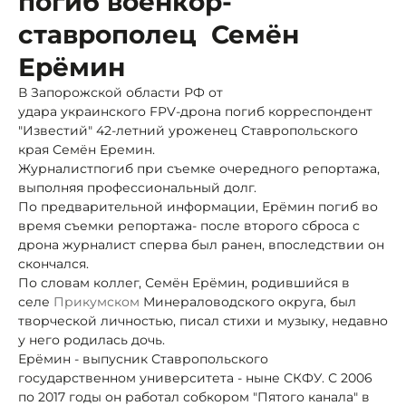
погиб военкор-
ставрополец Семён
Ерёмин
В Запорожской области РФ от
удара украинского FPV-дрона погиб корреспондент
"Известий" 42-летний уроженец Ставропольского
края Семён Еремин.
Журналист
погиб при съемке очередного репортажа,
выполняя профессиональный долг.
По предварительной информации, Ерёмин погиб во
время съемки репортажа
- после второго сброса с
дрона журналист сперва был ранен, впоследствии он
скончался.
По словам коллег, Семён Ерёмин, родившийся в
селе
Прикумском
Минераловодского округа, был
творческой личностью, писал стихи и музыку, недавно
у него родилась дочь.
Ерёмин - выпусник Ставропольского
государственном университета - ныне СКФУ. С 2006
по 2017 годы он работал собкором "Пятого канала" в