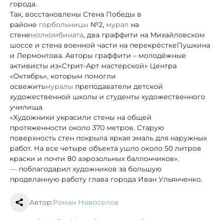
города.
Так, восстановлены Стена Победы в
районе
горбольницы
№2,
мурал
на
стене
молкомбината
, два граффити на Михайловском
шоссе и стена военной части на перекрёстке
Пушкина
и Лермонтова. Авторы граффити – молодёжные
активисты из
«Стрит-Арт мастерской» Центра
«Октябрь», которым помогли
освежить
муралы
преподаватели детской
художественной школы и студенты художественного
училища.
«Художники украсили стены на общей
протяженности около 370 метров. Старую
поверхность стен покрыла яркая эмаль для наружных
работ. На все четыре объекта ушло около 50 литров
краски и почти 80 аэрозольных баллончиков»
,
—
поблагодарил художников за большую
проделанную работу глава города Иван Ульянченко.
Автор:
Роман Новоселов