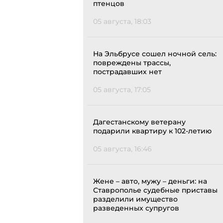
птенцов
05 августа, 18:03
На Эльбрусе сошел ночной сель:
повреждены трассы,
пострадавших нет
05 августа, 17:05
Дагестанскому ветерану
подарили квартиру к 102-летию
05 августа, 16:46
Жене – авто, мужу – деньги: на
Ставрополье судебные приставы
разделили имущество
разведенных супругов