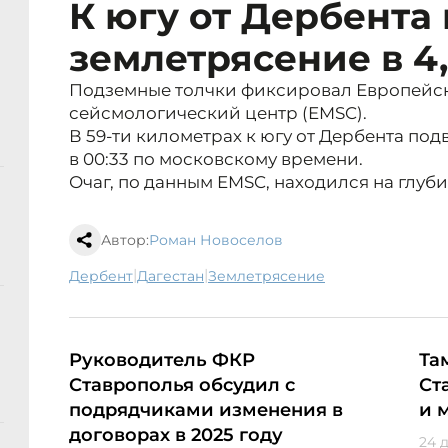
К югу от Дербента
землетрясение в 4,
Подземные толчки фиксировал Европей
сейсмологический центр (EMSC).
В 59-ти километрах к югу от Дербента п
в 00:33 по московскому времени.
Очаг, по данным EMSC, находился на глуби
Автор:
Роман Новоселов
|
|
Дербент
Дагестан
землетрясение
Руководитель ФКР
Та
Ставрополья обсудил с
Ст
подрядчиками изменения в
и 
договорах в 2025 году
24 д