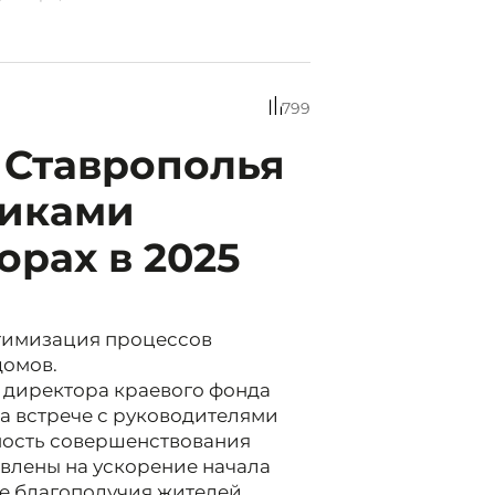
799
 Ставрополья
чиками
орах в 2025
тимизация процессов
домов.
директора краевого фонда
а встрече с руководителями
ность совершенствования
влены на ускорение начала
ие благополучия жителей