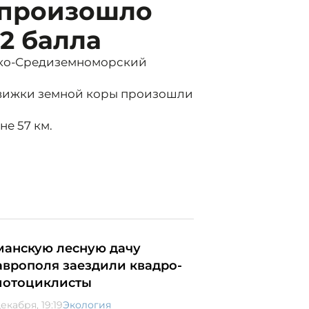
 произошло
2 балла
ско-Средиземноморский
одвижки земной коры произошли
не 57 км.
манскую лесную дачу
аврополя заездили квадро-
мотоциклисты
екабря, 19:19
Экология