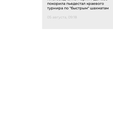
покорила пьедестал краевого
турнира по "быстрым" шахматам
05 августа, 09:18