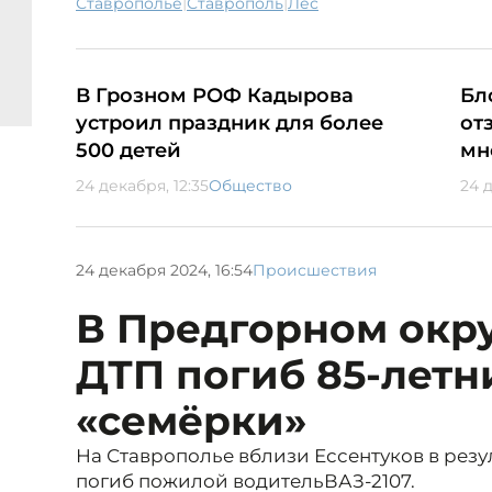
|
|
Ставрополье
Ставрополь
лес
В Грозном РОФ Кадырова
Бл
устроил праздник для более
от
500 детей
мн
24 декабря, 12:35
Общество
24 д
24 декабря 2024, 16:54
Происшествия
В Предгорном окру
ДТП погиб 85-летн
«семёрки»
На Ставрополье вблизи Ессентуков в резу
погиб пожилой водительВАЗ-2107.