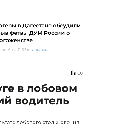
огеры в Дагестане обсудили
зыв фетвы ДУМ России о
огоженстве
екабря, 11:56
Аналитика
1160
ге в лобовом
ий водитель
льтате лобового столкновения