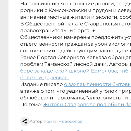
На появившиеся настоящие дороги, соед
родники с Комсомольским прудом и севе
внимание местные жители и экологи, со
В Общественной палате Ставрополья гото
правоохранительные органы.
Общественники намерены предложить уст
ответственности граждан за урон экологи
соответствии с действующим законодател
Ранее Портал Северного Кавказа обращал
проблем Таманской лесной дачи. Авторы
боре за кадетской школой Ермолова, гибну
болезни деревьев.
Издание писало
о захламленности бытов
а также о том, что уединенный уголок при
облюбовали наркоманы, "алкоголисты" и
По теме:
Жители Ставрополя полюбили фот
Автор:
Роман Новоселов