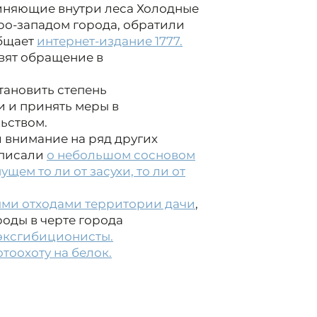
иняющие внутри леса Холодные
ро-западом города, обратили
общает
интернет-издание 1777.
вят обращение в
ановить степень
и и принять меры в
ьством.
 внимание на ряд других
 писали
о небольшом сосновом
щем то ли от засухи, то ли от
ыми отходами территории дачи
,
роды в черте города
эксгибиционисты.
оохоту на белок.