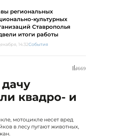
авы региональных
ционально-культурных
ганизаций Ставрополья
двели итоги работы
екабря, 14:32
События
1669
 дачу
ли квадро- и
кле, мотоцикле несет вред
йков в лесу пугают животных,
жан.