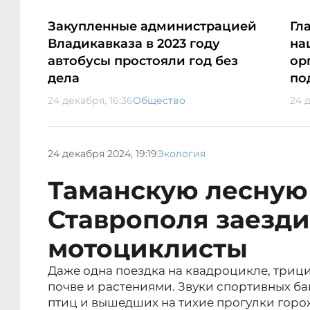
Закупленные администрацией
Гл
Владикавказа в 2023 году
на
автобусы простояли год без
ор
дела
по
24 декабря, 16:36
Общество
24 д
24 декабря 2024, 19:19
Экология
Таманскую лесную
Ставрополя заезди
мотоциклисты
Даже одна поездка на квадроцикле, трици
почве и растениями. Звуки спортивных ба
птиц и вышедших на тихие прогулки горо