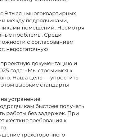
е 9 тысяч многоквартирных
ции между подрядчиками,
нниками помещений. Несмотря
емные проблемы. Среди
ложности с согласованием
т, недостаточную
 проектную документацию и
025 года: «Мы стремимся к
ивно. Наша цель — упростить
 этом высокие стандарты
 на устранение
подрядчикам быстрее получать
ть работы без задержек. При
ет жёсткие требования к
тв.
учшение трёхстороннего