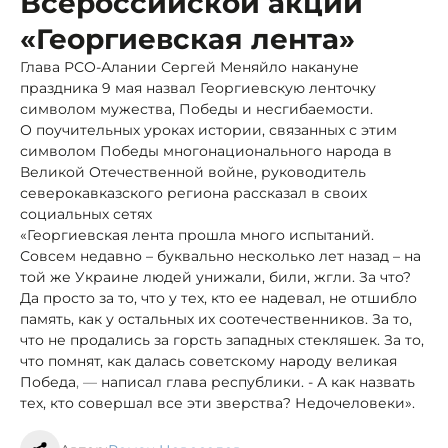
Всероссийской акции
«Георгиевская лента»
Глава РСО-Алании Сергей Меняйло накануне
праздника 9 мая назвал Георгиевскую ленточку
символом мужества, Победы и несгибаемости.
О поучительных уроках истории, связанных с этим
символом Победы многонационального народа в
Великой Отечественной войне, руководитель
северокавказского региона рассказал в своих
социальных сетях
«Георгиевская лента прошла много испытаний.
Совсем недавно – буквально несколько лет назад – на
той же Украине людей унижали, били, жгли. За что?
Да просто за то, что у тех, кто ее надевал, не отшибло
память, как у остальных их соотечественников. За то,
что не продались за горсть западных стекляшек. За то,
что помнят, как далась советскому народу великая
Победа
, —
написал глава республики. - А как назвать
тех, кто совершал все эти зверства? Недочеловеки».