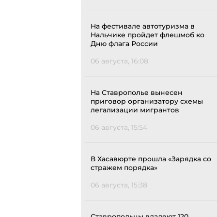
На фестивале автотуризма в
Нальчике пройдет флешмоб ко
Дню флага России
06 августа, 16:08
На Ставрополье вынесен
приговор организатору схемы
легализации мигрантов
06 августа, 15:54
В Хасавюрте прошла «Зарядка со
стражем порядка»
06 августа, 15:38
Ставропольцы владеют 120