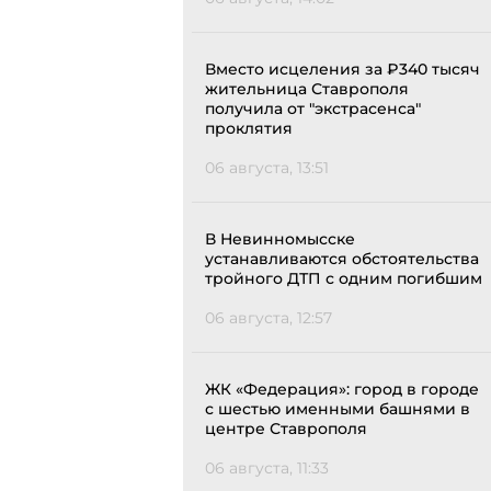
Вместо исцеления за ₽340 тысяч
жительница Ставрополя
получила от "экстрасенса"
проклятия
06 августа, 13:51
В Невинномысске
устанавливаются обстоятельства
тройного ДТП с одним погибшим
06 августа, 12:57
ЖК «Федерация»: город в городе
с шестью именными башнями в
центре Ставрополя
06 августа, 11:33