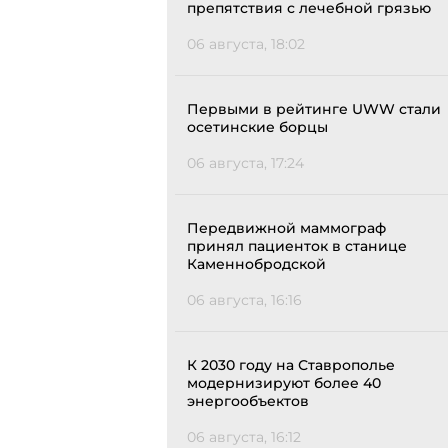
препятствия с лечебной грязью
06 августа, 18:02
Первыми в рейтинге UWW стали
осетинские борцы
06 августа, 17:24
Передвижной маммограф
принял пациенток в станице
Каменнобродской
06 августа, 16:16
К 2030 году на Ставрополье
модернизируют более 40
энергообъектов
06 августа, 16:12