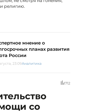
лом, не смотря на гонения,
 и религию.
спертное мнение о
лгосрочных планах развития
ота России
вгуста, 23:09
Аналитика
1712
ительство
омощи со