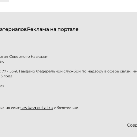
атериалов
Реклама на портале
ртал Северного Кавказа»
».
77 - 53481 выдано Федеральной службой по надзору в сфере связи, 
3 года.
а»
sevkavportal.ru
а на сайт
обязательна.
Созд