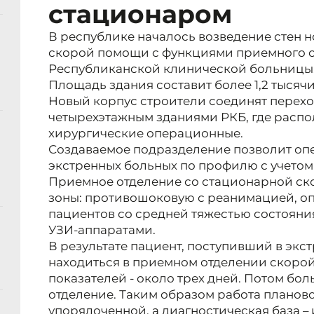
стационаром
В республике началось возведение стен 
скорой помощи с функциями приемного о
Республиканской клинической больницы
Площадь здания составит более 1,2 тысяч
Новый корпус строители соединят перех
четырехэтажным зданиями РКБ, где расп
хирургические операционные.
Создаваемое подразделение позволит оп
экстренных больных по профилю с учетом 
Приемное отделение со стационарной ск
зоны: противошоковую с реанимацией, о
пациентов со средней тяжестью состояния
УЗИ-аппаратами.
В результате пациент, поступивший в экс
находиться в приемном отделении скоро
показателей - около трех дней. Потом бо
отделение. Таким образом работа планово
упорядоченной, а диагностическая база 