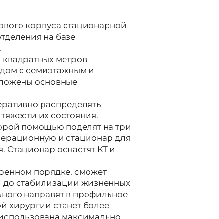
нового корпуса стационарной
тделения на базе
.
и квадратных метров.
одом с семиэтажным и
оложены основные
еративно распределять
тяжести их состояния.
орой помощью поделят на три
перационную и стационар для
. Стационар оснастят КТ и
тренном порядке, сможет
й до стабилизации жизненных
льного направят в профильное
й хирургии станет более
– использована максимально