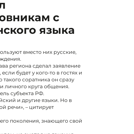
л
овникам с
ского языка
ользуют вместо них русские,
ождения.
ава региона сделал заявление
если будет у кого-то в гостях и
то такого соратника он сразу
и личного круга общения.
ель субъекта РФ.
йский и другие языки. Но в
й речи», – цитирует
его поколения, знающего свой