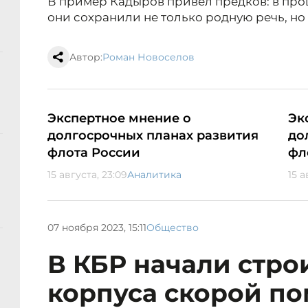
В пример Кадыров привел предков: в прош
они сохранили не только родную речь, но
Автор:
Роман Новоселов
Экспертное мнение о
Эк
долгосрочных планах развития
до
флота России
фл
15 августа, 23:09
Аналитика
15 а
07 ноября 2023, 15:11
Общество
В КБР начали стро
корпуса скорой п