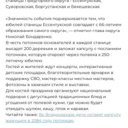
станицы Предгорного округа - Ессентукская,
Суворовская, Боргустанская и Бекешевская.
«Значимость события подчеркивается тем, что
юбилей станицы Ессентукской совпадает с 66-летием
образования самого округа», — отметил глава округа
Николай Бондаренко.
В честь потомков-основателей в каждой станице
высадят 200 деревьев и заложат капсулу с посланием
потомкам, которую откроют через полвека к 250-
летнему юбилею.
Гостей и жителей ждут концерты, интерактивные
детские площадки, благотворительные ярмарки в
поддержку СВО, мастер-классы местных мастеров,
фотозоны в казачьем стиле и выставки.
Для костей праздника организуют национальные
подворья с дегустацией традиционных блюд и
угощения от полевой кухни, где можно будет
отведать шулюм, кашу, плов и караваи.
Читайте также:
Во Владикавказе дети оставят капсулу
живущим в 2084 году потомкам