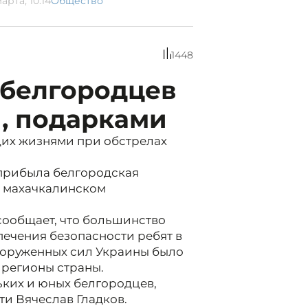
арта, 10:14
Общество
1448
 белгородцев
, подарками
их жизнями при обстрелах
.
 прибыла белгородская
на махачкалинском
сообщает, что большинство
печения безопасности ребят в
ооруженных сил Украины было
 регионы страны.
ких и юных белгородцев,
ти Вячеслав Гладков.