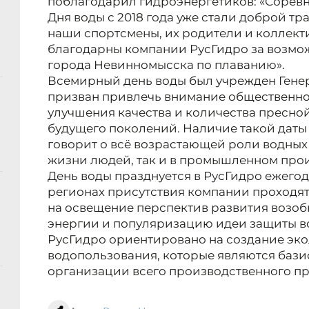
поблагодарил гидроэнергетиков: «Соревн
Дня воды с 2018 года уже стали доброй т
наши спортсмены, их родители и коллек
благодарны компании РусГидро за возмо
города Невинномысска по плаванию».
Всемирный день воды был учрежден Гене
призван привлечь внимание общественно
улучшения качества и количества пресно
будущего поколений. Наличие такой дат
говорит о всё возрастающей роли водных
жизни людей, так и в промышленном прои
День воды празднуется в РусГидро ежегодн
регионах присутствия компании проходя
на освещение перспектив развития возо
энергии и популяризацию идеи защиты в
РусГидро ориентировано на создание эк
водопользования, которые являются баз
организации всего производственного п