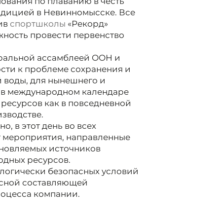
ования по плаванию в честь
радицией в Невинномысске. Все
тив
спортшколы
«Рекорд»
жность провести первенство
ральной ассамблеей ООН и
сти к проблеме сохранения и
й воды, для нынешнего и
ы в международном календаре
 ресурсов как в повседневной
зводстве.
о, в этот день во всех
т мероприятия, направленные
бновляемых источников
одных ресурсов.
ологически безопасных условий
исной составляющей
роцесса компании.