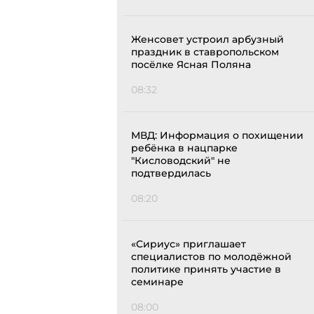
Женсовет устроил арбузный
праздник в ставропольском
посёлке Ясная Поляна
08:32
МВД: Информация о похищении
ребёнка в нацпарке
"Кисловодский" не
подтвердилась
08:20
«Сириус» приглашает
специалистов по молодёжной
политике принять участие в
семинаре
08:00