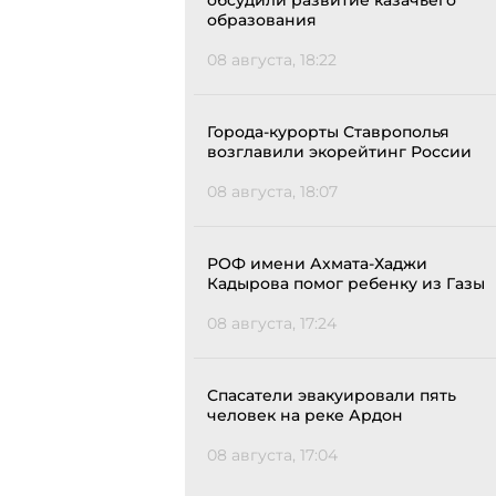
обсудили развитие казачьего
образования
08 августа, 18:22
Города-курорты Ставрополья
возглавили экорейтинг России
08 августа, 18:07
РОФ имени Ахмата-Хаджи
Кадырова помог ребенку из Газы
08 августа, 17:24
Спасатели эвакуировали пять
человек на реке Ардон
08 августа, 17:04