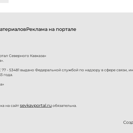
атериалов
Реклама на портале
ртал Северного Кавказа»
».
77 - 53481 выдано Федеральной службой по надзору в сфере связи, 
3 года.
а»
sevkavportal.ru
а на сайт
обязательна.
Созд