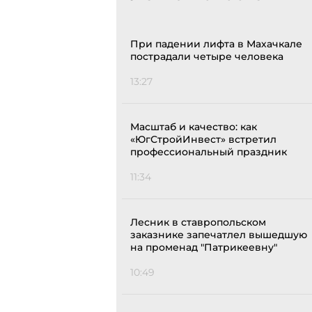
При падении лифта в Махачкале
пострадали четыре человека
13:27
Масштаб и качество: как
«ЮгСтройИнвест» встретил
профессиональный праздник
11:34
Лесник в ставропольском
заказнике запечатлел вышедшую
на променад "Патрикеевну"
10:49