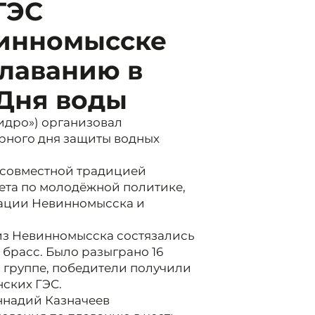
ГЭС
винномысске
плаванию в
 Дня воды
идро») организовал
рного дня защиты водных
 совместной традицией
ета по молодёжной политике,
рации Невинномысска и
т из Невинномысска состязались
е брасс. Было разыграно 16
 группе, победители получили
нских ГЭС.
ннадий Казначеев