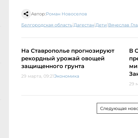
Автор:
Роман Новоселов
|
|
|
Белгородская область
Дагестан
дети
Вячеслав Гл
На Ставрополье прогнозируют
В 
рекордный урожай овощей
пр
защищенного грунта
ми
За
29 марта, 09:21
Экономика
29 
Следующая ново