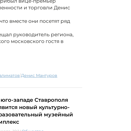
 прибыл вице-премьер
енности и торговли Денис
что вместе они посетят ряд
щал руководитель региона,
ого московского гостя в
|
Калиматов
Денис Мантуров
 юго-западе Ставрополя
явится новый культурно-
разовательный музейный
мплекс