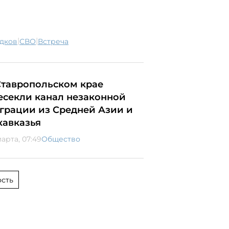
|
|
адков
СВО
встреча
Ставропольском крае
есекли канал незаконной
грации из Средней Азии и
кавказья
марта, 07:49
Общество
сть