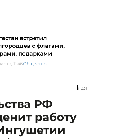
гестан встретил
лгородцев с флагами,
рами, подарками
арта, 11:46
Общество
1231
ьства РФ
ценит работу
Ингушетии