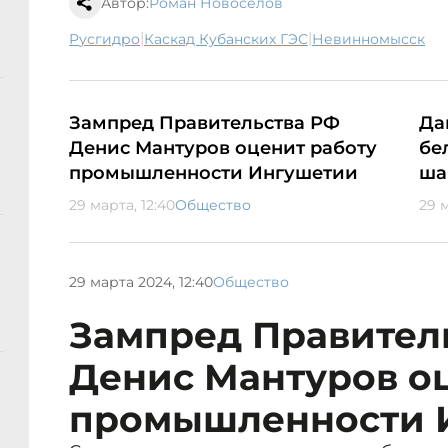
Автор:
Роман Новоселов
|
|
Русгидро
Каскад Кубанских ГЭС
Невинномысск
Зампред Правительства РФ
Да
Денис Мантуров оценит работу
бе
промышленности Ингушетии
ша
29 марта, 12:40
Общество
29 м
29 марта 2024, 12:40
Общество
Зампред Правител
Денис Мантуров о
промышленности 