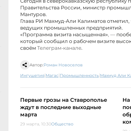
Сегодня в северокавказскую республику
Правительства России, министр промышл
Мантуров.
Глава РИ Махмуд-Али Калиматов отметил, 
ведущих промышленных предприятий.
«Программа визита насыщенная»
, —
пообе
который сообщил о рабочем визите высок
своём
Телеграм-канале
.
Автор:
Роман Новоселов
|
|
|
Ингушетия
Магас
промышленность
Махмуд Али 
Первые грозы на Ставрополье
На
ждут в последние выходные
по
марта
об
ко
29 марта, 10:30
Общество