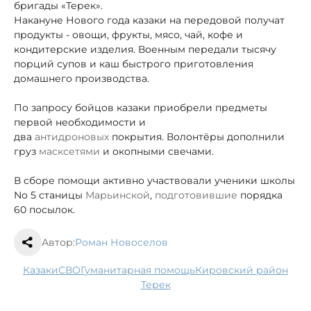
бригады «Терек».
Накануне Нового года казаки на передовой получат
продукты - овощи, фрукты, мясо, чай, кофе и
кондитерские изделия. Военным передали тысячу
порций супов и каш быстрого приготовления
домашнего производства.
По запросу бойцов казаки приобрели предметы
первой необходимости и
два
антидроновых
покрытия. Волонтёры дополнили
груз
масксетями
и окопными свечами.
В сборе помощи активно участвовали ученики школы
No 5 станицы
Марьинской
,
подготовившие
порядка
60 посылок.
Автор:
Роман Новоселов
казаки
СВО
гуманитарная помощь
Кировский район
Терек