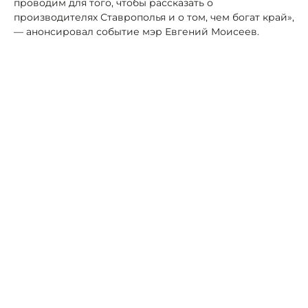
проводим для того, чтобы рассказать о
производителях Ставрополья и о том, чем богат край»,
— анонсировал событие мэр Евгений Моисеев.
В этом году впервые сыровары представят самую
большую в крае сырную тарелку.
«Главным гастрономическим событием станет
фирменное блюдо от наших лучших рестораторов,
которым будем угощать гостей из разных регионов
страны», — пригласил всех желающих познакомиться
с сырным богатством Ставрополья Моисеев.
Читайте также:
Ставрополье присоединится к
фестивалю «Россия — Моя История. Херсонес»
Автор:
Алексей Петров
фестиваль
Кисловодск
туризм
Из-за падения БПЛА четыре поезда
задерживаются из Кисловодска и