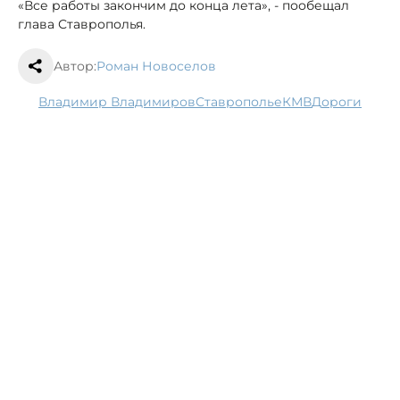
«Все работы закончим до конца лета», - пообещал
глава Ставрополья.
Автор:
Роман Новоселов
Владимир Владимиров
Ставрополье
КМВ
дороги
В Изобильненском округе в ДТП погибли
два человека, три машины сгорели
25 августа, 11:23
Происшествия
Сериал о ставропольском СКФУ выйдет в
эфир осенью этого года
25 августа, 11:06
Наука