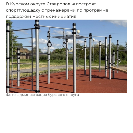
В Курском округе Ставрополья построят
спортплощадку с тренажерами по программе
поддержки местных инициатив.
Фото: администрация Курского округа
В хуторе Новая Деревня Курского округа
обустраивают новую площадку с уличными
тренажерами возле Дома культуры в рамках
поэтапного обновления территории.
Сначала здесь сделали пешеходные дорожки,
установили скамейки, современное уличное