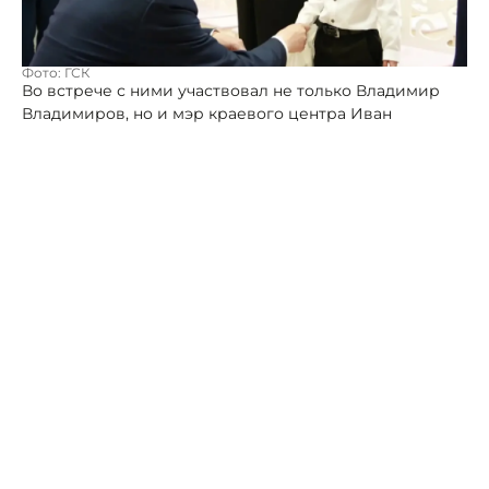
Фото: ГСК
Во встрече с ними участвовал не только Владимир
Владимиров, но и мэр краевого центра Иван
Ульянченко.
И глава края, и мэр назвали малышей настоящими
героями акции «Наследники Победы». Они
торжественно прошли по главной площади
Ставрополя в форме разных родов войск в праздник.
Пятеро ребят при этом от усердия потеряли
ботиночки, что только добавило трогательности
моменту.
"Все дети держали строй до конца – молодцы!", -
похвалил маленьких земляков губернатор.
Он рассказал, что поговорил с малышами, их
воспитателями и родителями, поблагодарив за
воспитание юных патриотов
Растущее поколение, считает Владимиров,
удивительное - они умные, добрые, смелые ребята,
искренне любящие Родину и ответственно