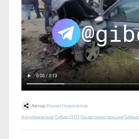
Автор:
Роман Новоселов
|
|
|
|
Кочубеевское
гибдд
ДТП
госавтоинспекция
гибел