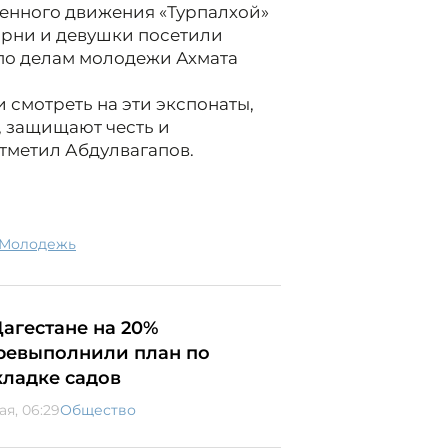
енного движения «Турпалхой»
арни и девушки посетили
по делам молодежи Ахмата
 смотреть на эти экспонаты,
, защищают честь и
отметил Абдулвагапов.
молодежь
Дагестане на 20%
ревыполнили план по
кладке садов
ая, 06:29
Общество