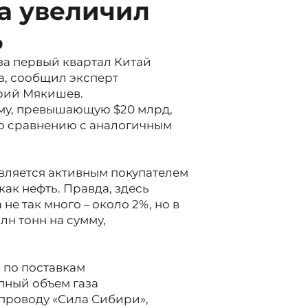
да увеличил
%
 за первый квартал Китай
а, сообщил эксперт
рий Мякишев.
мму, превышающую $20 млрд,
по сравнению с аналогичным
вляется активным покупателем
как нефть. Правда, здесь
не так много – около 2%, но в
н тонн на сумму,
 по поставкам
пный объем газа
проводу «Сила Сибири»,