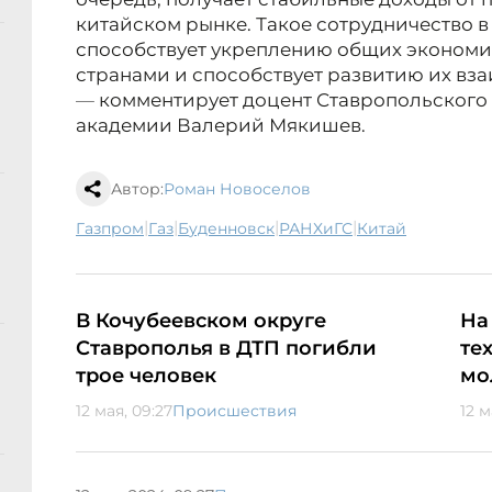
китайском рынке. Такое сотрудничество в
способствует укреплению общих экономи
странами и способствует развитию их вз
—
комментирует доцент Ставропольского
академии Валерий Мякишев.
Автор:
Роман Новоселов
|
|
|
|
Газпром
газ
Буденновск
РАНХиГС
Китай
В Кочубеевском округе
На
Ставрополья в ДТП погибли
те
трое человек
мо
12 мая, 09:27
Происшествия
12 м