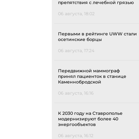
препятствия с лечебной грязью
06 августа, 18:02
Первыми в рейтинге UWW стали
осетинские борцы
06 августа, 17:24
Передвижной маммограф
принял пациенток в станице
Каменнобродской
06 августа, 16:16
К 2030 году на Ставрополье
модернизируют более 40
энергообъектов
06 августа, 16:12