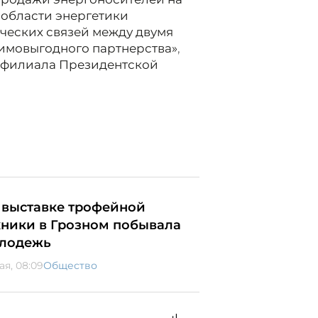
 области энергетики
ческих связей между двумя
аимовыгодного партнерства»
,
 филиала Президентской
 выставке трофейной
хники в Грозном побывала
лодежь
ая, 08:09
Общество