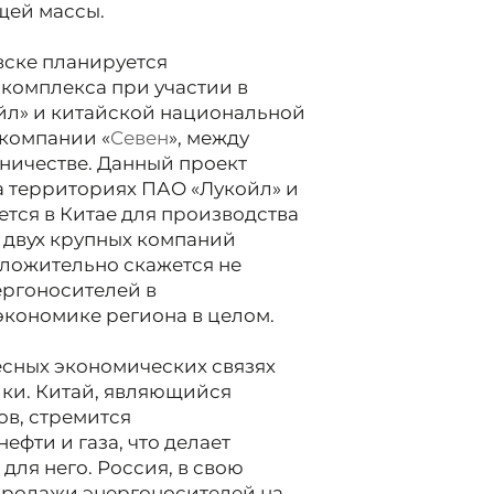
щей массы.
вске планируется
 комплекса при участии в
ойл» и китайской национальной
компании «
Севен
», между
ничестве. Данный проект
а территориях ПАО «Лукойл» и
ется в Китае для производства
 двух крупных компаний
ложительно скажется не
ергоносителей в
 экономике региона в целом.
есных экономических связях
ики. Китай, являющийся
в, стремится
фти и газа, что делает
ля него. Россия, в свою
 продажи энергоносителей на