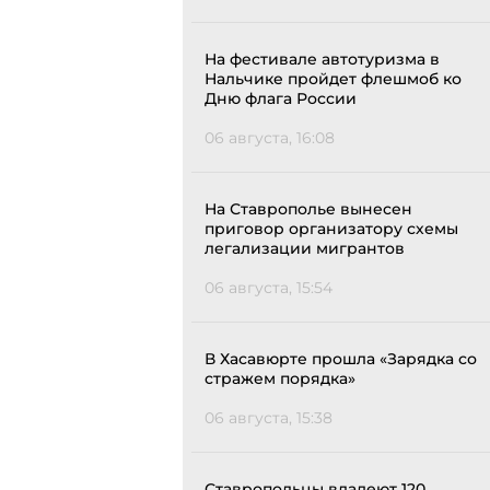
На фестивале автотуризма в
Нальчике пройдет флешмоб ко
Дню флага России
06 августа, 16:08
На Ставрополье вынесен
приговор организатору схемы
легализации мигрантов
06 августа, 15:54
В Хасавюрте прошла «Зарядка со
стражем порядка»
06 августа, 15:38
Ставропольцы владеют 120