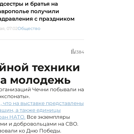
дсестры и братья на
аврополье получили
здравления с праздником
ая, 07:02
Общество
1384
ейной техники
ла молодежь
рганизаций Чечни побывали на
экспонаты».
 что на выставке представлены
ашин, а также единицы
ран НАТО.
Все экземпляры
ми и добровольцами на СВО.
зовали ко Дню Победы.