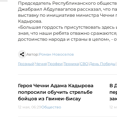
Председатель Республиканского обществ
Джабраил Абдулвагапов рассказал, что п
выставку по инициативе министра Чечни 
Кадырова.
«Большая гордость присутствовать здесь и
зная, что наши ребята отважно сражаются
достоинство народа и страны в целом», - 
Автор:
Роман Новоселов
|
|
|
|
|
|
Грозный
Чечня
трофеи
техника
СВО
День Победы
Героя Чечни Адама Кадырова
В 
попросили обучить стрельбе
пе
бойцов из Гвинеи-Бисау
за
12 мая, 06:29
Общество
12 м