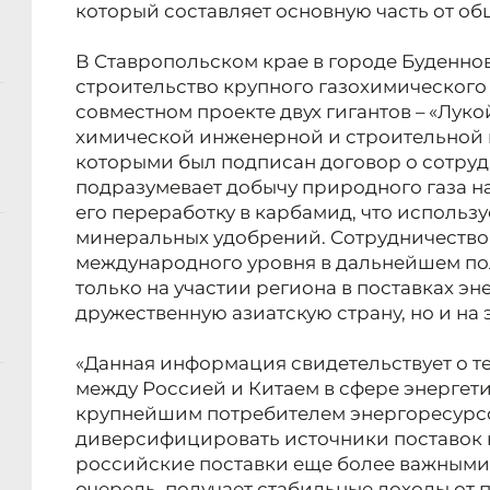
который составляет основную часть от об
В Ставропольском крае в городе Буденно
строительство крупного газохимического
совместном проекте двух гигантов – «Лук
химической инженерной и строительной 
которыми был подписан договор о сотруд
подразумевает добычу природного газа н
его переработку в карбамид, что использу
минеральных удобрений. Сотрудничество
международного уровня в дальнейшем по
только на участии региона в поставках эн
дружественную азиатскую страну, но и на
«Данная информация свидетельствует о т
между Россией и Китаем в сфере энергет
крупнейшим потребителем энергоресурсо
диверсифицировать источники поставок не
российские поставки еще более важными д
очередь, получает стабильные доходы от