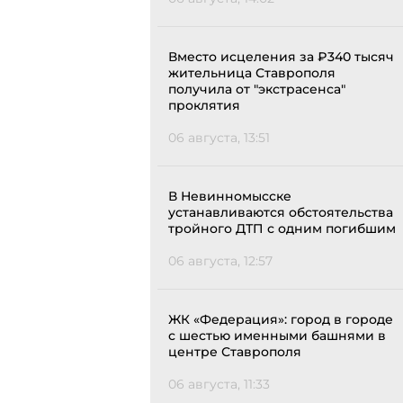
Вместо исцеления за ₽340 тысяч
жительница Ставрополя
получила от "экстрасенса"
проклятия
06 августа, 13:51
В Невинномысске
устанавливаются обстоятельства
тройного ДТП с одним погибшим
06 августа, 12:57
ЖК «Федерация»: город в городе
с шестью именными башнями в
центре Ставрополя
06 августа, 11:33