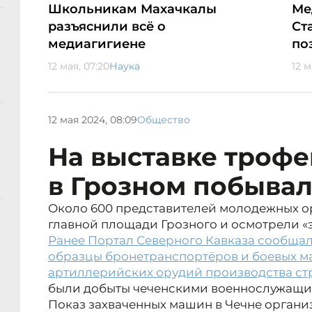
Школьникам Махачкалы
Ме
разъяснили всё о
Ст
медиагигиене
по
12 мая, 07:20
Наука
12 м
12 мая 2024, 08:09
Общество
На выставке троф
в Грозном побыва
Около 600 представителей молодежных о
главной площади Грозного и осмотрели «
Ранее Портал Северного Кавказа сообщал,
образцы бронетранспортёров и боевых м
артиллерийских орудий производства ст
были добыты чеченскими военнослужащи
Показ захваченных машин в Чечне органи