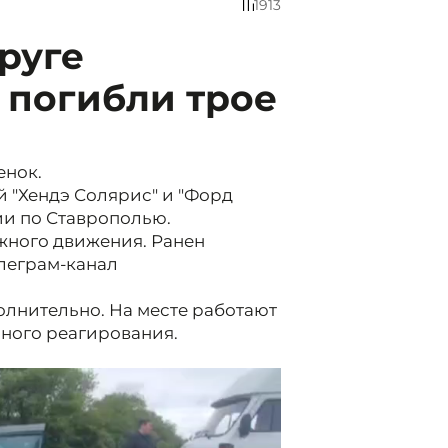
1913
руге
 погибли трое
енок.
 "Хендэ Солярис" и "Форд
и по Ставрополью.
жного движения. Ранен
леграм-канал
олнительно. На месте работают
ного реагирования.