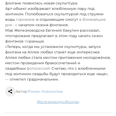
фонтане появилась новая скульптура.
Арт-объект изображает влюбленную пару под
зонтиком. Полюбоваться скульптурой под струями
воды
горожане
и отдыхающие смогут
в ближайшие
дня - с
началом сезона фонтанов.
Мэр Железноводска Евгений Бакулин рассказал,
что
горожане предлагают в этом году начать сезон
фонтанов
по
раньше.
«Теперь, когда мы установили скульптуры, запуск
фонтана на Аллее любви станет еще интереснее.
Аллея любви стала местом притяжения молодожёнов,
местом проведения бракосочетаний и
свадебных
фотосессий
. Считаю, что с влюбленными
под зонтиком свадьбы будут проводиться еще чаще»
,
—
отметил градоначальник.
Автор:
Роман Новоселов
Железноводск
фонтан