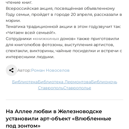
чтение книг.
Всероссийская акция, посвящённая объявленному
Году семьи, пройдет в городе 20 апреля, рассказали в
мэрии.
Тематика традиционной акции в этом году
звучит так:
«Читаем всей семьей!».
Сотрудники «
книжкиных
домов» также приготовили
для книголюбов фотозоны, выступления артистов,
спектакли, викторины, чайные посиделки и встречи с
интересными людьми.
Автор:
Роман Новоселов
библиотека
библиотека Лермонтова
библионочь
Ставрополь
Ставрополье
На Аллее любви в Железноводске
установили арт-объект «Влюбленные
под зонтом»