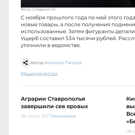
Фото: Следком СК
С ноября прошлого года по май этого го
новые товары, а после получения подмени
использованные. Затем фигуранты делали
Ущерб составил 534 тысячи рублей. Расс
уточнили в ведомстве.
Автор:
Алексей Петров
мошенничество
Аграрии Ставрополья
Ки
завершили сев яровых
вы
Вс
08 июня, 13:27
Экономика
«Б
08 и