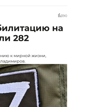
390
билитацию на
ли 282
ению к мирной жизни,
Владимиров.