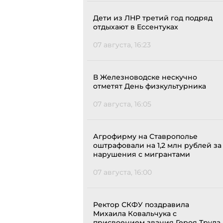
Дети из ЛНР третий год подряд
отдыхают в Ессентуках
07 августа, 16:23
В Железноводске нескучно
отметят День физкультурника
07 августа, 16:05
Агрофирму на Ставрополье
оштрафовали на 1,2 млн рублей за
нарушения с мигрантами
07 августа, 16:00
Ректор СКФУ поздравила
Михаила Ковальчука с
присвоением звания Героя Труда