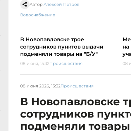
Автор:
Алексей Петров
водоснабжение
В Новопавловске трое
Ме
сотрудников пунктов выдачи
на
подменяли товары на "Б/У"
уч
08 июня, 15:32
Происшествия
08 и
08 июня 2026, 15:32
Происшествия
В Новопавловске т
сотрудников пунк
подменяли товары 