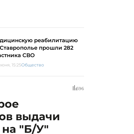
дицинскую реабилитацию
 Ставрополье прошли 282
астника СВО
юня, 15:25
Общество
596
рое
тов выдачи
на "Б/У"