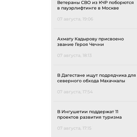
Ветераны СВО из КЧР поборются
в пауэрлифтинге в Москве
07 августа, 19:06
Ахмату Кадырову присвоено
звание Героя Чечни
07 августа, 18:13
В Дагестане ищут подрядчика для
северного обхода Махачкалы
07 августа, 17:54
В Ингушетии поддержат 11
проектов развития туризма
07 августа, 17:15