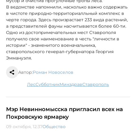
мусор и очистив прогулочные тропы леса.
В ведомстве напомнили, насколько важно содержать
в чистоте природно-территориалльный комплекс в
черте города. Здесь произрастает 233 вида растений,
а представителей фауны насчитывается более 60-ти.
Одно из достопримечательных мест Ставрополя
получило свое наименование в честь "личности в
истории" - знаменитого военачальника,
ставропольского генерал-губернатора Георгия
Эммануэля.
Автор:
Роман Новоселов
лес
субботник
минздрав
Ставрополь
Мэр Невинномысска пригласил всех на
Покровскую ярмарку
09 октября, 12:37
Общество