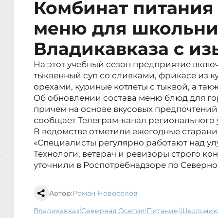
Комбинат питания
меню для школьни
Владикавказа с и
На этот учебный сезон предприятие вклю
тыквенный суп со сливками, фрикасе из к
орехами, куриные котлеты с тыквой, а так
Об обновлении состава меню блюд для го
причем на основе вкусовых предпочтений 
сообщает Телеграм-канал регионального
В ведомстве отметили ежегодные старани
«Специалисты регулярно работают над ул
Технологи, ветврач и ревизоры строго ко
уточнили в Роспотребнадзоре по Северно
Автор:
Роман Новоселов
|
|
|
Владикавказ
Северная Осетия
питание
школьни