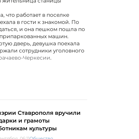
я жительница станицы
, что работает в поселке
хала в гости к знакомой. По
идаться, и она пешком пошла по
и припаркованных машин.
ртую дверь, девушка поехала
держали сотрудники уголовного
рачаево-Черкесии
.
мэрии Ставрополя вручили
дарки и грамоты
ботникам культуры
ентября, 06:11
Общество