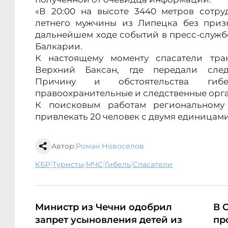
«В 20:00 на высоте 3440 метров сотру
летнего мужчины из Липецка без призн
дальнейшем ходе событий в пресс-служб
Балкарии.
К настоящему моменту спасатели тра
Верхний Баксан, где передали следс
Причину и обстоятельства гибе
правоохранительные и следственные орг
К поисковым работам региональном
привлекать 20 человек с двумя единицами
Автор:
Роман Новоселов
|
|
|
|
КБР
туристы
МЧС
гибель
спасатели
Министр из Чечни одобрил
В 
запрет усыновления детей из
пр