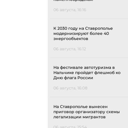
06 августа, 16:16
К 2030 году на Ставрополье
модернизируют более 40
энергообъектов
06 августа, 16:12
На фестивале автотуризма в
Нальчике пройдет флешмоб ко
Дню флага России
06 августа, 16:08
На Ставрополье вынесен
приговор организатору схемы
легализации мигрантов
06 августа, 15:54