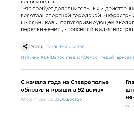
велосипедов.
"Это требует дополнительных и действен
велотранспортной городской инфрастру
школьников и популяризирующей экологи
передвижения", - пояснили в администра
Автор:
Роман Новоселов
|
|
|
|
Нальчик
КБР
велосипедист
велосипеды
парковк
С начала года на Ставрополье
Гл
обновили крыши в 92 домах
шт
не
18 сентября, 05:23
Общество
17 с
Следующая ново