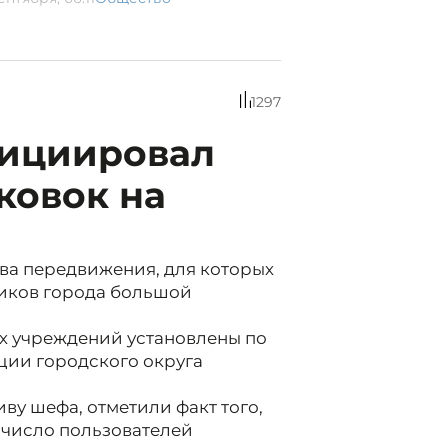
1297
нициировал
ковок на
тва передвижения, для которых
ников города большой
х учреждений установлены по
ии городского округа
ву шефа, отметили факт того,
 число пользователей