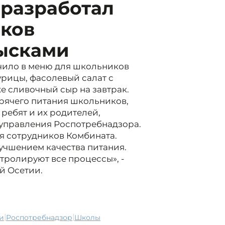
 разработал
ков
зысками
чило в меню для школьников
урицы, фасолевый салат с
же сливочный сыр на завтрак.
рячего питания школьников,
ребят и их родителей,
 управления Роспотребнадзора.
я сотрудников Комбината.
учшением качества питания.
нтролируют все процессы», -
й Осетии.
|
|
ки
Роспотребнадзор
школы