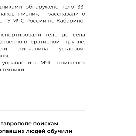
дниками обнаружено тело 33-
аков жизни», - рассказали о
е ГУ МЧС России по Кабарино-
нспортировали тело до села
твенно-оперативной группе.
ли липчанина установят
аны.
у управлению МЧС пришлось
 техники.
Ставрополе поискам
опавших людей обучили