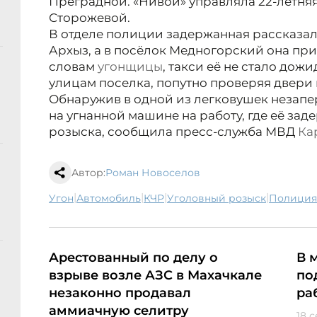
Преградной. «Нивой» управляла 22-летня
Сторожевой.
В отделе полиции задержанная рассказала
Архыз, а в посёлок Медногорский она прие
словам
угонщицы
, такси её не стало дож
улицам поселка, попутно проверяя двер
Обнаружив в одной из легковушек незапе
на угнанной машине на работу, где её за
розыска, сообщила пресс-служба МВД
Ка
Автор:
Роман Новоселов
|
|
|
|
угон
автомобиль
КЧР
уголовный розыск
полиция
Арестованный по делу о
В 
взрыве возле АЗС в Махачкале
по
незаконно продавал
ра
аммиачную селитру
18 с