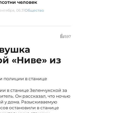
лсотни человек
ентября, 06:31
Общество
1597
евушка
ой «Ниве» из
и полиции в станице
ции в станице Зеленчукской за
тель. Он рассказал, что ночью
ый у дома. Разыскиваемую
сов остановили в станице