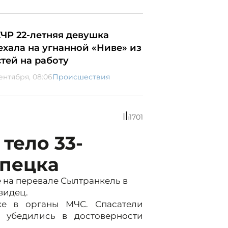
КЧР 22-летняя девушка
ехала на угнанной «Ниве» из
стей на работу
сентября, 08:06
Происшествия
1701
тело 33-
ипецка
 на перевале Сылтранкель в
видец.
е в органы МЧС. Спасатели
 убедились в достоверности