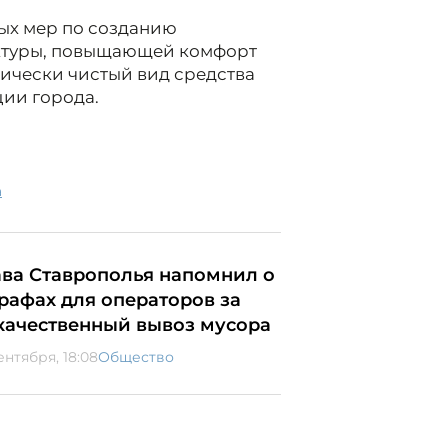
ных мер по созданию
ктуры, повыщающей комфорт
чески чистый вид средства
ции города.
а
ава Ставрополья напомнил о
рафах для операторов за
качественный вывоз мусора
ентября, 18:08
Общество
сть