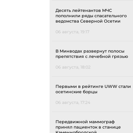
Десять лейтенантов МЧС
пополнили ряды спасательного
ведомства Северной Осетии
06 августа, 19:17
В Минводах развернут полосы
препятствия с лечебной грязью
06 августа, 18:02
Первыми в рейтинге UWW стали
осетинские борцы
06 августа, 17:24
Передвижной маммограф
принял пациенток в станице
Каменнобродской