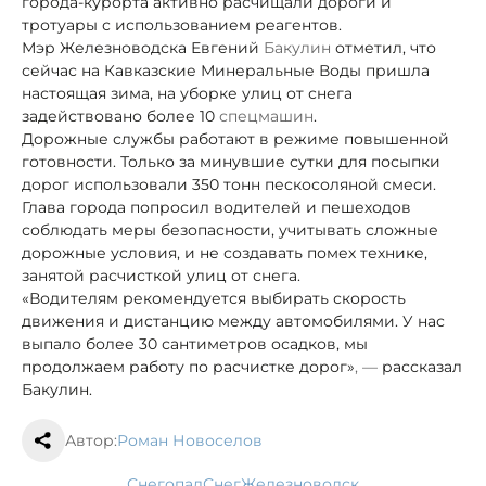
города-курорта активно расчищали дороги и
тротуары с использованием реагентов.
Мэр Железноводска Евгений
Бакулин
отметил, что
сейчас на Кавказские Минеральные Воды пришла
настоящая зима, на уборке улиц от снега
задействовано более 10
спецмашин
.
Дорожные службы работают в режиме повышенной
готовности. Только за минувшие сутки для посыпки
дорог использовали 350 тонн пескосоляной смеси.
Глава города попросил водителей и пешеходов
соблюдать меры безопасности, учитывать сложные
дорожные условия, и не создавать помех технике,
занятой расчисткой улиц от снега.
«Водителям рекомендуется выбирать скорость
движения и дистанцию между автомобилями. У нас
выпало более 30 сантиметров осадков, мы
продолжаем работу по расчистке дорог»
, —
рассказал
Бакулин.
Автор:
Роман Новоселов
снегопад
снег
Железноводск