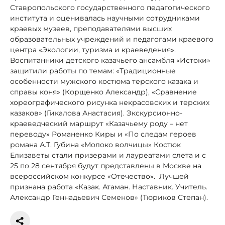
Ставропольского государственного педагогического
института и оценивалась научными сотрудниками
краевых музеев, преподавателями высших
образовательных учреждений и педагогами краевого
центра «Экологии, туризма и краеведения».
Воспитанники детского казачьего ансамбля «Истоки»
защитили работы по темам: «Традиционные
особенности мужского костюма терского казака и
справы коня» (Корщенко Александр), «Сравнение
хореографического рисунка некрасовских и терских
казаков» (Гикалова Анастасия). Экскурсионно-
краеведческий маршрут «Казачьему роду – нет
переводу» Романенко Киры и «По следам героев
романа А.Т. Губина «Молоко волчицы» Костюк
Елизаветы стали призерами и лауреатами слета и с
25 по 28 сентября будут представлены в Москве на
всероссийском конкурсе «Отечество». Лучшей
признана работа «Казак. Атаман. Наставник. Учитель.
Александр Геннадьевич Семенов» (Тюриков Степан).