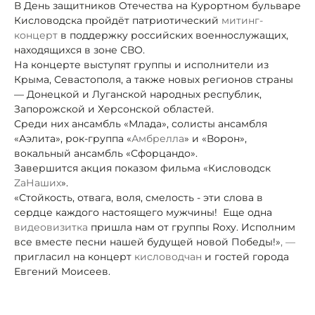
В День защитников Отечества на Курортном бульваре
Кисловодска пройдёт патриотический
митинг-
концерт
в поддержку российских военнослужащих,
находящихся в зоне СВО.
На концерте выступят группы и исполнители из
Крыма, Севастополя, а также новых регионов страны
— Донецкой и Луганской народных республик,
Запорожской и Херсонской областей.
Среди них
ансамбль «Млада», солисты ансамбля
«Аэлита», рок-группа «
Амбрелла
» и «Ворон»,
вокальный ансамбль «Сфорцандо».
Завершится акция показом фильма «Кисловодск
ZaНаших
».
«Стойкость, отвага, воля, смелость - эти слова в
сердце каждого настоящего мужчины! Еще одна
видеовизитка
пришла нам от группы Roxy. Исполним
все вместе песни нашей будущей новой Победы!»
, —
пригласил на концерт
кисловодчан
и гостей города
Евгений Моисеев.