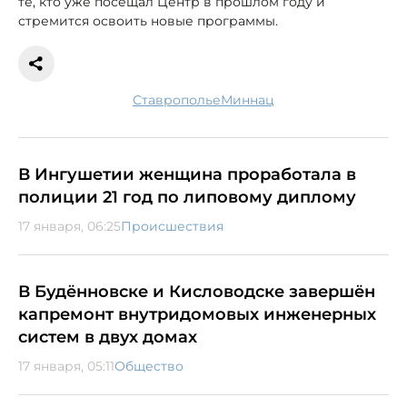
те, кто уже посещал Центр в прошлом году и
стремится освоить новые программы.
Ставрополье
миннац
В Ингушетии женщина проработала в
полиции 21 год по липовому диплому
17 января, 06:25
Происшествия
В Будённовске и Кисловодске завершён
капремонт внутридомовых инженерных
систем в двух домах
17 января, 05:11
Общество