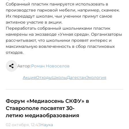
Собранный пластик панируется использовать в
производстве парковой мебели, например, скамеек.
Их передадут школам, чьи ученики примут самое
активное участие в акции.
Переработать собранный школьниками пластик
намерены на экозаводе «Умная среда». Организаторы
рассчитывают, что школьники проявят интерес и
максимальную вовлеченность в сбор пластиковых
отходов.
Автор:
Роман Новоселов
акция
отходы
школы
Дагестан
экология
Форум «Медиаосень СКФУ» в
Ставрополе посвятят 30-
летию медиаобразования
02 октября, 12:43
Наука