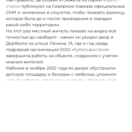
стало
» публикуют на Северном Кавказе официальные
СМИ и чиновники в соцсетях, чтобы показать разницу,
которая была до и после приведения в порядок
какой-либо территории.
На этот раз местный житель показал на видео всё
точностью до наоборот - каким он увидел двор в
Дербенте на улице Ленина, 1А, где в год назад
подрядная организация ООО «
Кубальфастрой
»
завершила работы на объекте, созданном с учётом
мнения жителей.
Рабочие в ноябре 2022 года во дворе обустроили
детскую площадку и беседки с мебелью, уложили
новый асфальт и тротуарную плитку, провели под
землёй электросети для 10 светильников и
дополнительных световых столбов.
«Во время прогулки, для интереса зашел во двор по
улице Ленина 1А и ужаснулся... Управляющая
организация, ау..! Жители этого двора, вы чего?! Что
за отношение к своей территории? Шок на шоке...»
, —
прокомментировал нерадостную картину с мусором
и качелями, сломанными вандалами, неравнодушный