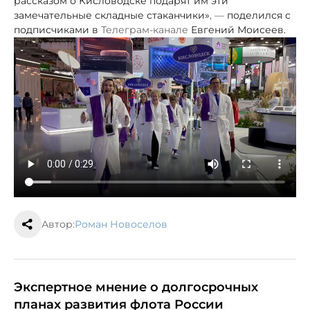
рассказом о Кисловодске подарят им эти
замечательные складные стаканчики»
, —
поделился с
подписчиками в
Телеграм-канале
Евгений Моисеев.
Автор:
Роман Новоселов
Экспертное мнение о долгосрочных
планах развития флота России