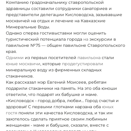
Компанию градоначальнику ставропольской
здравницы составили сотрудники санаториев и
представители делегации Кисловодска, зазывавшие
москвичей на отдых и лечение на
Кавказские
Минеральные Воды.
Однако сперва гости
выставки могли оценить
туристический потенциала города
на
экскурсии в
павильоне №75 — общем павильоне Ставропольского
края.
Одними
из первых посетителей
павильона
стали
юные москвичи
, которые
продегустировали
минеральную воду из фирменных складных
стаканчиков.
Как рассказал мэр Евгений Моисеев, ребятам
подарили стаканчики на память. На это оба юноши
ответили, что подарят их бабушке и маме.
«Кисловодск - город добра, любви... Город счастья и
здоровья! С первыми глотками нарзана оба
юных
гостя
поняли эти качества Кисловодска, и так им
захотелось сделать приятное своим любимым
женщинам - маме и бабушке, сказали, вместе с