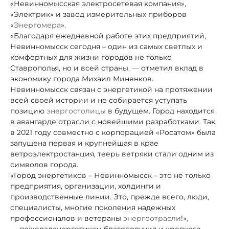
«Невинномысская электросетевая компания»,
«Электрик» и завод измерительных приборов
«
Энергомера
».
«Благодаря ежедневной работе этих предприятий,
Невинномысск сегодня – один из самых светлых и
комфортных для жизни городов не только
Ставрополья, но и всей страны
, —
отметил вклад в
экономику города Михаил Миненков.
Невинномысск связан с энергетикой на протяжении
всей своей истории и не собирается уступать
позицию
энергостолицы
в будущем. Город находится
в авангарде отрасли с новейшими разработками. Так,
в 2021 году совместно с корпорацией «Росатом» была
запущена первая и крупнейшая в крае
ветроэлектростанция, теерь ветряки стали одним из
символов города.
«Город энергетиков – Невинномысск – это не только
предприятия, организации, холдинги и
производственные линии. Это, прежде всего, люди,
специалисты, многие поколения надежных
профессионалов и ветераны
энергоотрасли
!»
,
—
пожелал
энергетикам благополучия и крепкого