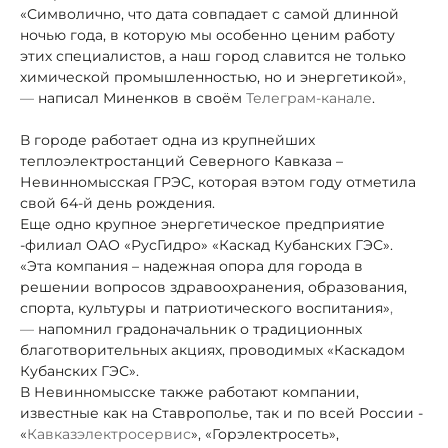
«Символично, что дата совпадает с самой длинной
ночью года, в которую мы особенно ценим работу
этих специалистов, а наш город славится не только
химической промышленностью, но и энергетикой»
,
—
написал Миненков в своём
Телеграм-канале
.
В городе работает одна из крупнейших
теплоэлектростанций Северного Кавказа –
Невинномысская ГРЭС, которая в
этом году отметила
свой 64-й день рождения.
Еще одно крупное энергетическое предприятие
-
филиал ОАО «РусГидро» «Каскад Кубанских ГЭС».
«Эта компания – надежная опора для города в
решении вопросов здравоохранения, образования,
спорта, культуры и патриотического воспитания»
,
—
напомнил градоначальник о традиционных
благотворительных акциях, проводимых «Каскадом
Кубанских ГЭС».
В Невинномысске также работают компании,
известные как на Ставрополье, так и по всей России -
«
Кавказэлектросервис
», «Горэлектросеть»,