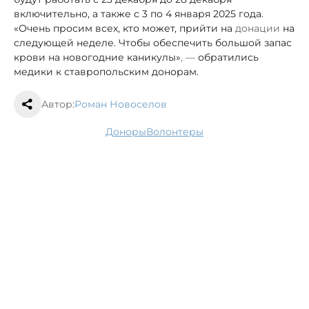
включительно, а также с 3 по 4 января 2025 года.
«Очень просим всех, кто может, прийти на
донации
на
следующей неделе. Чтобы обеспечить большой запас
крови на новогодние каникулы»
, —
обратились
медики к ставропольским донорам.
Автор:
Роман Новоселов
доноры
волонтеры
Рейды позволили сократить количество
незаконных рубок сосен и ёлок в КЧР в
полтора раза
21 декабря, 12:32
Общество
В Ессентуках детсадовцы и их родители