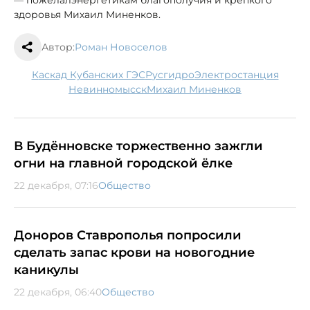
здоровья Михаил Миненков.
Автор:
Роман Новоселов
Каскад Кубанских ГЭС
Русгидро
электростанция
Невинномысск
Михаил Миненков
В Будённовске торжественно зажгли
огни на главной городской ёлке
22 декабря, 07:16
Общество
Доноров Ставрополья попросили
сделать запас крови на новогодние
каникулы
22 декабря, 06:40
Общество